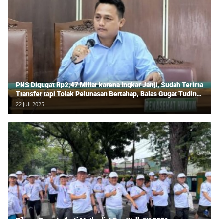
PNS Digugat Rp2,47 Miliar karena Ingkar Janji, Sudah Terima
Transfer tapi Tolak Pelunasan Bertahap, Balas Gugat Tuding
Lawan Tipu Rp850 Juta
22 Juli 2025