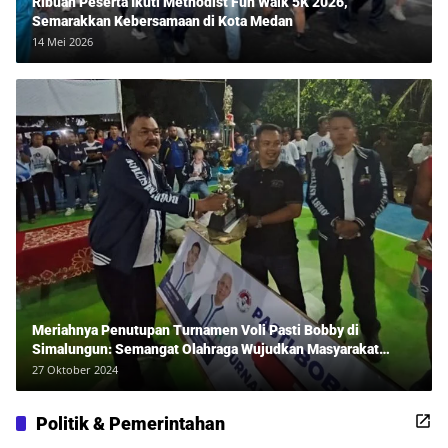
Ribuan Peserta Ikuti Methodist Fun Walk 5K 2026,
Semarakkan Kebersamaan di Kota Medan
14 Mei 2026
Meriahnya Penutupan Turnamen Voli Pasti Bobby di
Simalungun: Semangat Olahraga Wujudkan Masyarakat
Sehat Bersama Erwan Rozadi dan Ribuan Penonton!
27 Oktober 2024
Politik & Pemerintahan