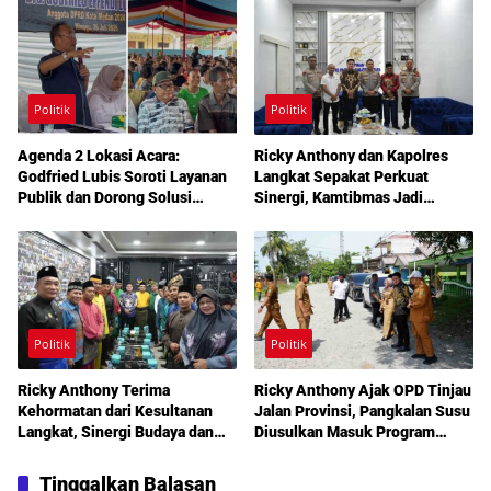
Pendidikan Mengemuka dalam
Reses Medan Amplas
Politik
Politik
Agenda 2 Lokasi Acara:
Ricky Anthony dan Kapolres
Godfried Lubis Soroti Layanan
Langkat Sepakat Perkuat
Publik dan Dorong Solusi
Sinergi, Kamtibmas Jadi
Warga Martoba 1 Melalui Reses
Prioritas Bersama
DPRD Medan
Politik
Politik
Ricky Anthony Terima
Ricky Anthony Ajak OPD Tinjau
Kehormatan dari Kesultanan
Jalan Provinsi, Pangkalan Susu
Langkat, Sinergi Budaya dan
Diusulkan Masuk Program
Pembangunan Semakin
Perbaikan 2027
Diperkuat
Tinggalkan Balasan