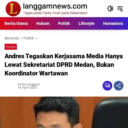
Langsung
ke
konten
Berita Utama
Hukum
Politik
Lifestyle
Humaniora
Beranda
Politik
Politik
Andres Tegaskan Kerjasama Media Hanya
Lewat Sekretariat DPRD Medan, Bukan
Koordinator Wartawan
Emas Langgam
16 April 2025