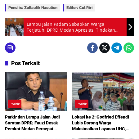
Penulis: Zultaufik Nasution
Editor: Cut Riri
Lampu Jalan Padam Sebabkan Warga
Terjatuh, DPRD Medan Apresiasi Tindakan
Cepat Dishub
Pos Terkait
Politik
Politik
Parkir dan Lampu Jalan Jadi
Lokasi ke 2: Godfried Effendi
Sorotan DPRD, Fauzi Desak
Lubis Dorong Warga
Pemkot Medan Percepat
Maksimalkan Layanan UHC,
Pembenahan
Aspirasi Infrastruktur hingga