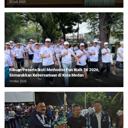
Lawan Tipu Rp850 Juta
22 Juli 2025
Ribuan Peserta Ikuti Methodist Fun Walk 5K 2026,
Semarakkan Kebersamaan di Kota Medan
14 Mei 2026