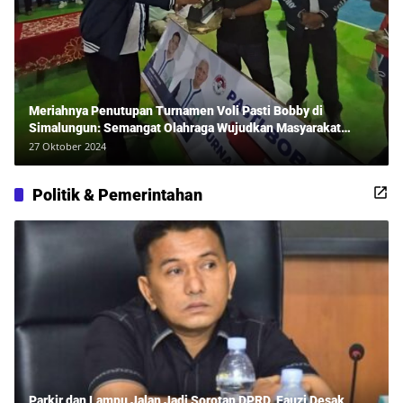
Meriahnya Penutupan Turnamen Voli Pasti Bobby di
Simalungun: Semangat Olahraga Wujudkan Masyarakat
Sehat Bersama Erwan Rozadi dan Ribuan Penonton!
27 Oktober 2024
Politik & Pemerintahan
Parkir dan Lampu Jalan Jadi Sorotan DPRD, Fauzi Desak