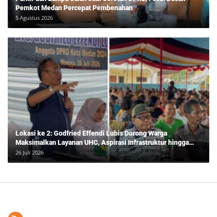
Pemkot Medan Percepat Pembenahan
5 Agustus 2026
Lokasi ke 2: Godfried Effendi Lubis Dorong Warga
Maksimalkan Layanan UHC, Aspirasi Infrastruktur hingga
Pendidikan Mengemuka dalam Reses Medan Amplas
26 Juli 2026