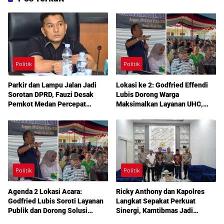
Politik
Politik
Parkir dan Lampu Jalan Jadi
Lokasi ke 2: Godfried Effendi
Sorotan DPRD, Fauzi Desak
Lubis Dorong Warga
Pemkot Medan Percepat
Maksimalkan Layanan UHC,
Pembenahan
Aspirasi Infrastruktur hingga
Pendidikan Mengemuka dalam
Reses Medan Amplas
Politik
Politik
Agenda 2 Lokasi Acara:
Ricky Anthony dan Kapolres
Godfried Lubis Soroti Layanan
Langkat Sepakat Perkuat
Publik dan Dorong Solusi
Sinergi, Kamtibmas Jadi
Warga Martoba 1 Melalui Reses
Prioritas Bersama