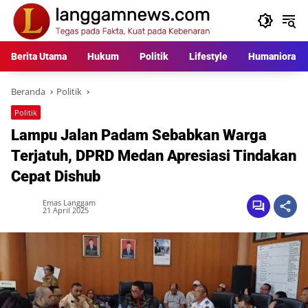
Langsung
ke
konten
Berita Utama
Hukum
Politik
Lifestyle
Humaniora
Beranda
Politik
Politik
Lampu Jalan Padam Sebabkan Warga
Terjatuh, DPRD Medan Apresiasi Tindakan
Cepat Dishub
Emas Langgam
21 April 2025