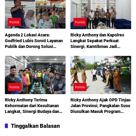
Politik
Politik
Agenda 2 Lokasi Acara:
Ricky Anthony dan Kapolres
Godfried Lubis Soroti Layanan
Langkat Sepakat Perkuat
Publik dan Dorong Solusi
Sinergi, Kamtibmas Jadi
Warga Martoba 1 Melalui Reses
Prioritas Bersama
DPRD Medan
Politik
Politik
Ricky Anthony Terima
Ricky Anthony Ajak OPD Tinjau
Kehormatan dari Kesultanan
Jalan Provinsi, Pangkalan Susu
Langkat, Sinergi Budaya dan
Diusulkan Masuk Program
Pembangunan Semakin
Perbaikan 2027
Diperkuat
Tinggalkan Balasan