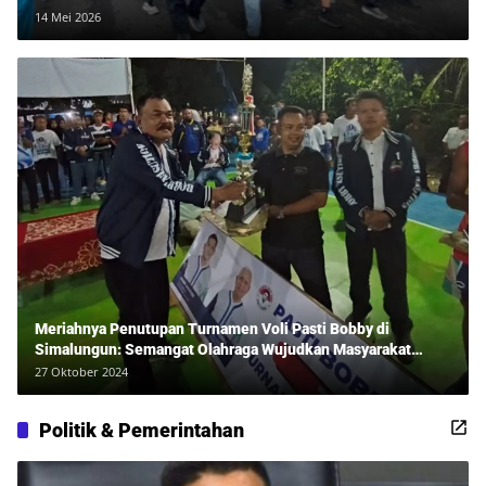
14 Mei 2026
Meriahnya Penutupan Turnamen Voli Pasti Bobby di
Simalungun: Semangat Olahraga Wujudkan Masyarakat
Sehat Bersama Erwan Rozadi dan Ribuan Penonton!
27 Oktober 2024
Politik & Pemerintahan