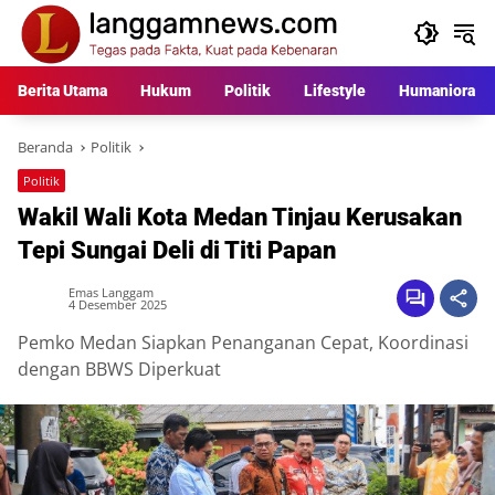
Langsung
ke
konten
Berita Utama
Hukum
Politik
Lifestyle
Humaniora
Beranda
Politik
Politik
Wakil Wali Kota Medan Tinjau Kerusakan
Tepi Sungai Deli di Titi Papan
Emas Langgam
4 Desember 2025
Pemko Medan Siapkan Penanganan Cepat, Koordinasi
dengan BBWS Diperkuat