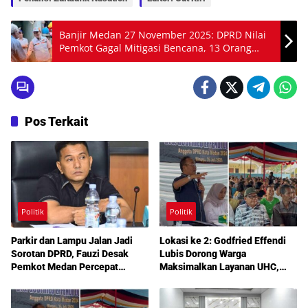
Banjir Medan 27 November 2025: DPRD Nilai
Pemkot Gagal Mitigasi Bencana, 13 Orang
Tewas
Pos Terkait
Politik
Politik
Parkir dan Lampu Jalan Jadi
Lokasi ke 2: Godfried Effendi
Sorotan DPRD, Fauzi Desak
Lubis Dorong Warga
Pemkot Medan Percepat
Maksimalkan Layanan UHC,
Pembenahan
Aspirasi Infrastruktur hingga
Pendidikan Mengemuka dalam
Reses Medan Amplas