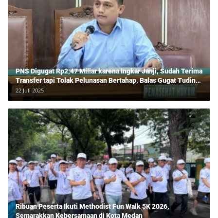
PNS Digugat Rp2,47 Miliar karena Ingkar Janji, Sudah Terima
Transfer tapi Tolak Pelunasan Bertahap, Balas Gugat Tuding
Lawan Tipu Rp850 Juta
22 Juli 2025
Ribuan Peserta Ikuti Methodist Fun Walk 5K 2026,
Semarakkan Kebersamaan di Kota Medan