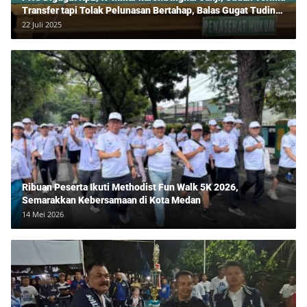
Transfer tapi Tolak Pelunasan Bertahap, Balas Gugat Tuding
Lawan Tipu Rp850 Juta
22 Juli 2025
Ribuan Peserta Ikuti Methodist Fun Walk 5K 2026,
Semarakkan Kebersamaan di Kota Medan
14 Mei 2026