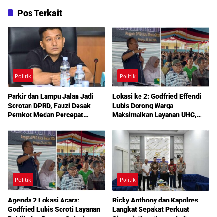
Pos Terkait
Politik
Politik
Parkir dan Lampu Jalan Jadi
Lokasi ke 2: Godfried Effendi
Sorotan DPRD, Fauzi Desak
Lubis Dorong Warga
Pemkot Medan Percepat
Maksimalkan Layanan UHC,
Pembenahan
Aspirasi Infrastruktur hingga
Pendidikan Mengemuka dalam
Reses Medan Amplas
Politik
Politik
Agenda 2 Lokasi Acara:
Ricky Anthony dan Kapolres
Godfried Lubis Soroti Layanan
Langkat Sepakat Perkuat