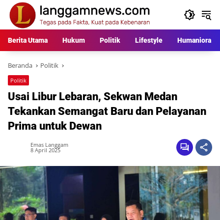
Langsung
ke
konten
Berita Utama
Hukum
Politik
Lifestyle
Humaniora
Beranda
Politik
Politik
Usai Libur Lebaran, Sekwan Medan
Tekankan Semangat Baru dan Pelayanan
Prima untuk Dewan
Emas Langgam
8 April 2025