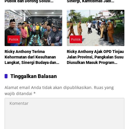
Publik dan Dorong Solusi
Sinergi, Kamtibmas Jadi
Warga Martoba 1 Melalui Reses
Prioritas Bersama
DPRD Medan
Politik
Politik
Ricky Anthony Terima
Ricky Anthony Ajak OPD Tinjau
Kehormatan dari Kesultanan
Jalan Provinsi, Pangkalan Susu
Langkat, Sinergi Budaya dan
Diusulkan Masuk Program
Pembangunan Semakin
Perbaikan 2027
Diperkuat
Tinggalkan Balasan
Alamat email Anda tidak akan dipublikasikan.
Ruas yang
wajib ditandai
*