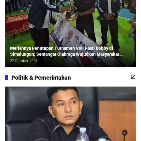
Meriahnya Penutupan Turnamen Voli Pasti Bobby di
Simalungun: Semangat Olahraga Wujudkan Masyarakat
Sehat Bersama Erwan Rozadi dan Ribuan Penonton!
27 Oktober 2024
Politik & Pemerintahan