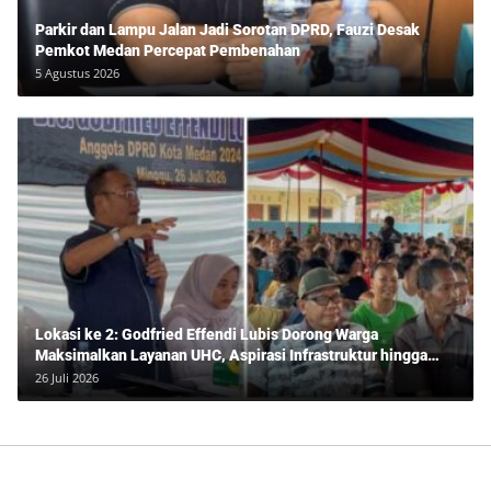
Parkir dan Lampu Jalan Jadi Sorotan DPRD, Fauzi Desak
Pemkot Medan Percepat Pembenahan
5 Agustus 2026
Lokasi ke 2: Godfried Effendi Lubis Dorong Warga
Maksimalkan Layanan UHC, Aspirasi Infrastruktur hingga
Pendidikan Mengemuka dalam Reses Medan Amplas
26 Juli 2026