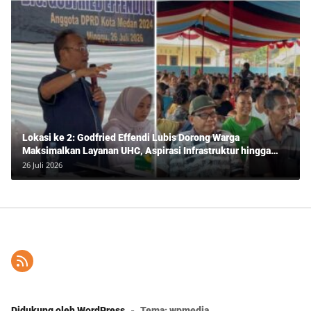
Lokasi ke 2: Godfried Effendi Lubis Dorong Warga
Maksimalkan Layanan UHC, Aspirasi Infrastruktur hingga
Pendidikan Mengemuka dalam Reses Medan Amplas
26 Juli 2026
Didukung oleh WordPress
-
Tema: wpmedia.