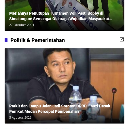
Meriahnya Penutupan Turnamen Voli Pasti Bobby di
Simalungun: Semangat Olahraga Wujudkan Masyarakat
Sehat Bersama Erwan Rozadi dan Ribuan Penonton!
27 Oktober 2024
Politik & Pemerintahan
Parkir dan Lampu Jalan Jadi Sorotan DPRD, Fauzi Desak
Pemkot Medan Percepat Pembenahan
5 Agustus 2026