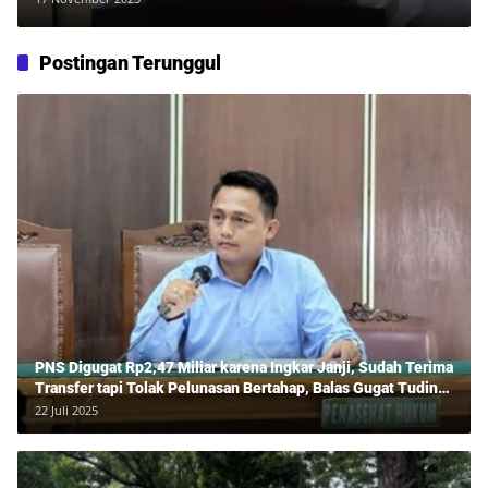
Postingan Terunggul
PNS Digugat Rp2,47 Miliar karena Ingkar Janji, Sudah Terima
Transfer tapi Tolak Pelunasan Bertahap, Balas Gugat Tuding
Lawan Tipu Rp850 Juta
22 Juli 2025