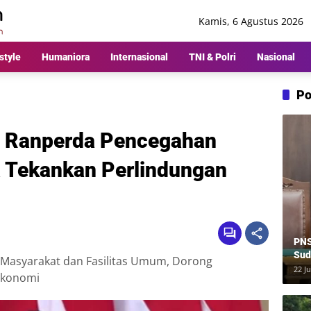
Kamis, 6 Agustus 2026
style
Humaniora
Internasional
TNI & Polri
Nasional
Po
 Ranperda Pencegahan
a Tekankan Perlindungan
PNS
Sud
 Masyarakat dan Fasilitas Umum, Dorong
Ber
22 Ju
Ekonomi
Rp8