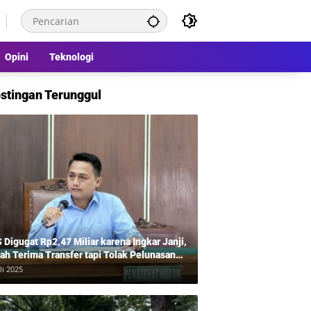
Opini
Teknologi
stingan Terunggul
 Digugat Rp2,47 Miliar karena Ingkar Janji,
ah Terima Transfer tapi Tolak Pelunasan
tahap, Balas Gugat Tuding Lawan Tipu
li 2025
50 Juta