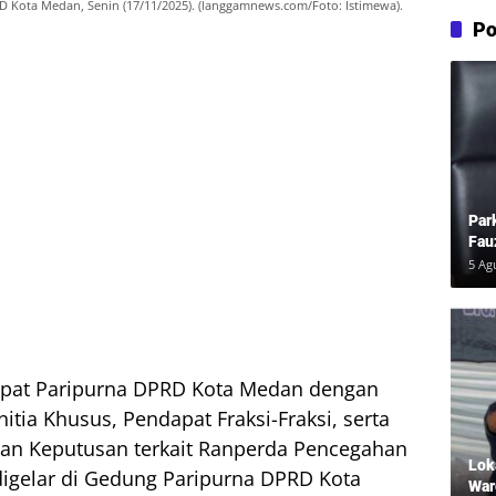
Kota Medan, Senin (17/11/2025). (langgamnews.com/Foto: Istimewa).
Po
Par
Fau
Pem
5 Ag
at Paripurna DPRD Kota Medan dengan
ia Khusus, Pendapat Fraksi-Fraksi, serta
n Keputusan terkait Ranperda Pencegahan
Lok
igelar di Gedung Paripurna DPRD Kota
War