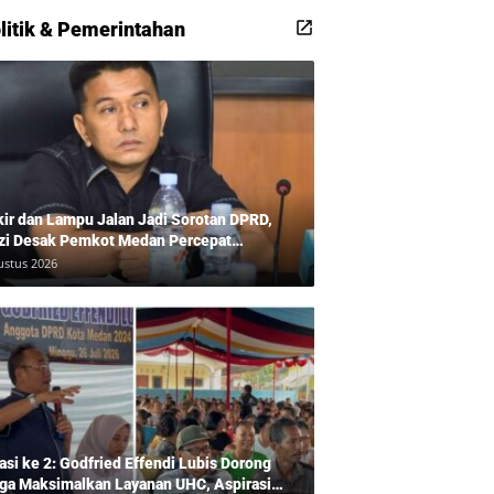
litik & Pemerintahan
kir dan Lampu Jalan Jadi Sorotan DPRD,
zi Desak Pemkot Medan Percepat
benahan
ustus 2026
asi ke 2: Godfried Effendi Lubis Dorong
ga Maksimalkan Layanan UHC, Aspirasi