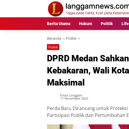
Langsung
ke
konten
Berita Utama
Hukum
Politik
Life
Beranda
Politik
Politik
DPRD Medan Sahkan
Kebakaran, Wali Kot
Maksimal
Emas Langgam
17 November 2025
Perda Baru Dirancang untuk Proteksi
Partisipasi Publik dan Pertumbuhan 