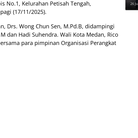
is No.1, Kelurahan Petisah Tengah,
Inf
26 Ju
dal
agi (17/11/2025).
n, Drs. Wong Chun Sen, M.Pd.B, didampingi
.M dan Hadi Suhendra. Wali Kota Medan, Rico
 bersama para pimpinan Organisasi Perangkat