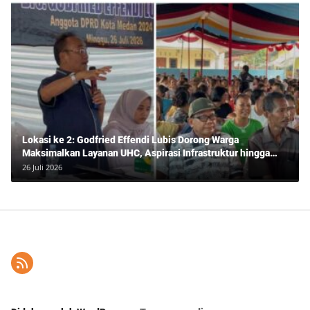
Lokasi ke 2: Godfried Effendi Lubis Dorong Warga
Maksimalkan Layanan UHC, Aspirasi Infrastruktur hingga
Pendidikan Mengemuka dalam Reses Medan Amplas
26 Juli 2026