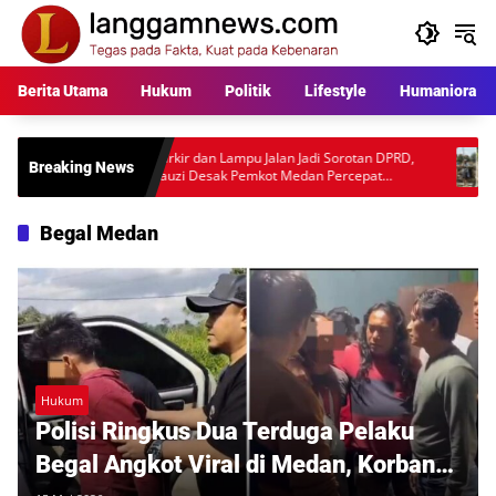
Langsung
ke
konten
Berita Utama
Hukum
Politik
Lifestyle
Humaniora
a
Parkir dan Lampu Jalan Jadi Sorotan DPRD,
Warga Per
Breaking News
Fauzi Desak Pemkot Medan Percepat
Rp397 Juta
Pembenahan
Desakan A
Begal Medan
Hukum
Polisi Ringkus Dua Terduga Pelaku
Begal Angkot Viral di Medan, Korban