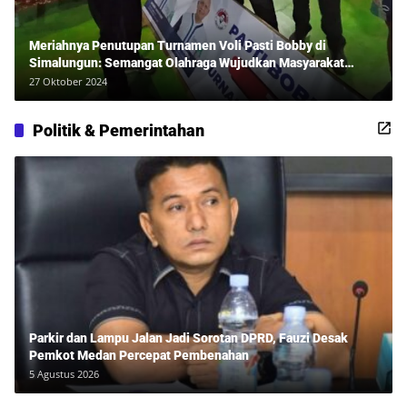
Meriahnya Penutupan Turnamen Voli Pasti Bobby di
Simalungun: Semangat Olahraga Wujudkan Masyarakat
Sehat Bersama Erwan Rozadi dan Ribuan Penonton!
27 Oktober 2024
Politik & Pemerintahan
Parkir dan Lampu Jalan Jadi Sorotan DPRD, Fauzi Desak
Pemkot Medan Percepat Pembenahan
5 Agustus 2026