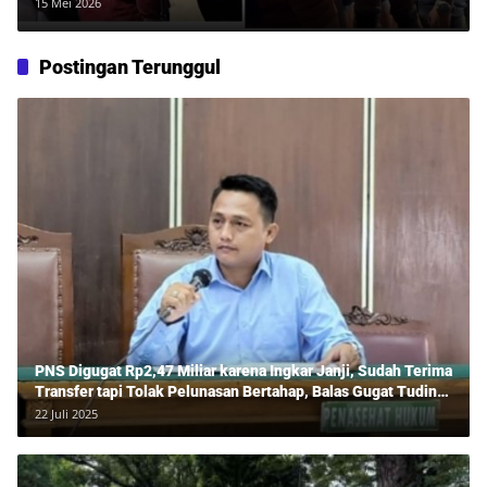
Alami Luka dan Patah Gigi
15 Mei 2026
Postingan Terunggul
PNS Digugat Rp2,47 Miliar karena Ingkar Janji, Sudah Terima
Transfer tapi Tolak Pelunasan Bertahap, Balas Gugat Tuding
Lawan Tipu Rp850 Juta
22 Juli 2025