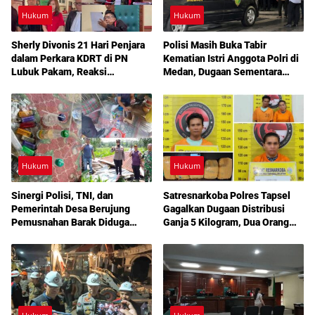
Hukum
Hukum
Sherly Divonis 21 Hari Penjara
Polisi Masih Buka Tabir
dalam Perkara KDRT di PN
Kematian Istri Anggota Polri di
Lubuk Pakam, Reaksi
Medan, Dugaan Sementara
Emosional hingga Rencana
Mengarah ke Bunuh Diri
Banding Jadi Sorotan
Hukum
Hukum
Sinergi Polisi, TNI, dan
Satresnarkoba Polres Tapsel
Pemerintah Desa Berujung
Gagalkan Dugaan Distribusi
Pemusnahan Barak Diduga
Ganja 5 Kilogram, Dua Orang
Lokasi Narkoba di Deli Serdang
Diperiksa