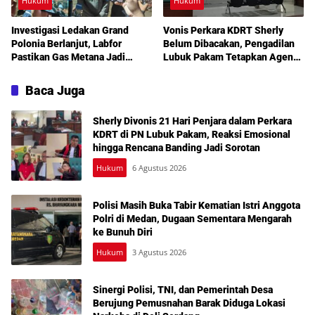
Hukum
Hukum
Investigasi Ledakan Grand
Vonis Perkara KDRT Sherly
Polonia Berlanjut, Labfor
Belum Dibacakan, Pengadilan
Pastikan Gas Metana Jadi
Lubuk Pakam Tetapkan Agenda
Pemicu Awal
Sidang Lanjutan 30 Juli 2026
Baca Juga
Sherly Divonis 21 Hari Penjara dalam Perkara
KDRT di PN Lubuk Pakam, Reaksi Emosional
hingga Rencana Banding Jadi Sorotan
Hukum
6 Agustus 2026
Polisi Masih Buka Tabir Kematian Istri Anggota
Polri di Medan, Dugaan Sementara Mengarah
ke Bunuh Diri
Hukum
3 Agustus 2026
Sinergi Polisi, TNI, dan Pemerintah Desa
Berujung Pemusnahan Barak Diduga Lokasi