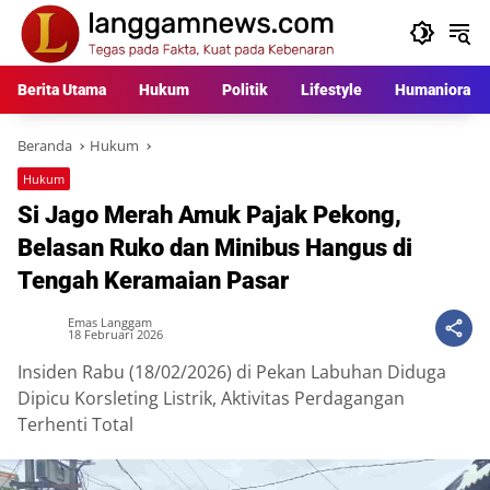
Langsung
ke
konten
Berita Utama
Hukum
Politik
Lifestyle
Humaniora
Beranda
Hukum
Hukum
Si Jago Merah Amuk Pajak Pekong,
Belasan Ruko dan Minibus Hangus di
Tengah Keramaian Pasar
Emas Langgam
18 Februari 2026
Insiden Rabu (18/02/2026) di Pekan Labuhan Diduga
Dipicu Korsleting Listrik, Aktivitas Perdagangan
Terhenti Total