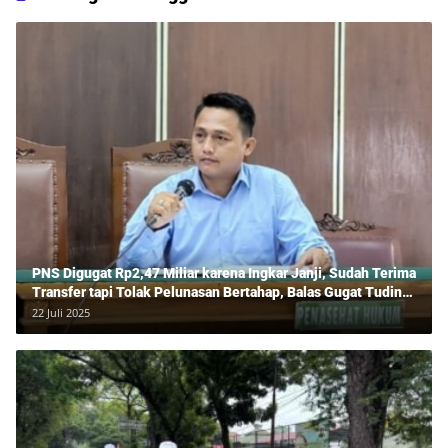
PNS Digugat Rp2,47 Miliar karena Ingkar Janji, Sudah Terima
Transfer tapi Tolak Pelunasan Bertahap, Balas Gugat Tuding
Lawan Tipu Rp850 Juta
22 Juli 2025