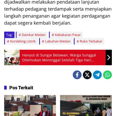
dijadwalkan melakukan pendataan lanjutan
terhadap pedagang terdampak serta menyiapkan
langkah penanganan agar kegiatan perdagangan
dapat segera kembali berjalan.
Tag:
Damkar Medan
Kebakaran Pasar
Korsleting Listrik
Labuhan Medan
Ruko Terbakar
Hanyut di Sungai Belawan, Warga Sunggal
Ditemukan Meninggal Setelah Tiga Hari
Pencarian
Pos Terkait