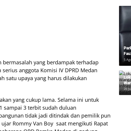
Par
Fau
Pem
5 Ag
 bermasalah yang berdampak terhadap
n serius anggota Komisi IV DPRD Medan
h satu upaya yang harus dilakukan
Lok
War
Inf
26 Ju
dal
dakan yang cukup lama. Selama ini untuk
1 sampai 3 terbit sudah duluan
angunan tidak jadi ditindak dan pemilik pun
,” ujar Rommy Van Boy saat mengikuti Rapat