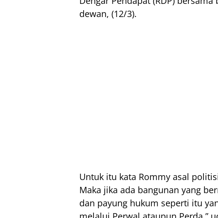
Dengar Pendapat (RDP) bersama
dewan, (12/3).
Untuk itu kata Rommy asal politisi
Maka jika ada bangunan yang berm
dan payung hukum seperti itu yan
melalui Perwal ataupun Perda,” u