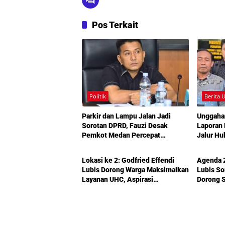
Pos Terkait
Politik
Berita 
Parkir dan Lampu Jalan Jadi
Unggaha
Sorotan DPRD, Fauzi Desak
Laporan
Pemkot Medan Percepat
Jalur Hu
Politik
Politik
Pembenahan
Lokasi ke 2: Godfried Effendi
Agenda 2
Lubis Dorong Warga Maksimalkan
Lubis So
Layanan UHC, Aspirasi
Dorong S
Infrastruktur hingga Pendidikan
Melalui
Mengemuka dalam Reses Medan
Amplas