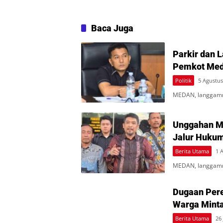
Baca Juga
Parkir dan 
Pemkot Med
Politik
5 Agustus
MEDAN, langgamn
Unggahan Me
Jalur Hukum
Berita Utama
1 
MEDAN, langgamne
Dugaan Pere
Warga Minta
Berita Utama
26 