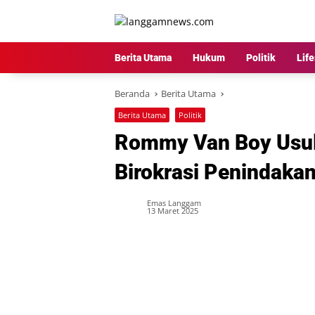
Langsung
ke
konten
Berita Utama
Hukum
Politik
Life
Beranda
Berita Utama
Berita Utama
Politik
Rommy Van Boy Usul
Birokrasi Penindaka
Emas Langgam
13 Maret 2025