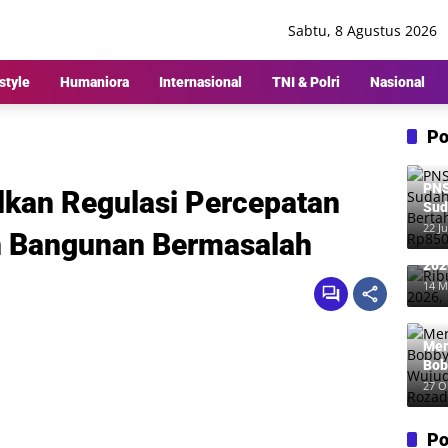
Sabtu, 8 Agustus 2026
style
Humaniora
Internasional
TNI & Polri
Nasional
Po
PNS
kan Regulasi Percepatan
Sud
Ber
22 Ju
n Bangunan Bermasalah
Rp8
Rib
202
Me
14 M
Mer
Bob
Wuj
27 O
Roz
Po