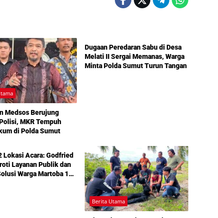
Berita Utama
Dugaan Peredaran Sabu di Desa
Melati II Sergai Memanas, Warga
Minta Polda Sumut Turun Tangan
Utama
n Medsos Berujung
 Polisi, MKR Tempuh
kum di Polda Sumut
 Lokasi Acara: Godfried
roti Layanan Publik dan
olusi Warga Martoba 1
 Reses DPRD Medan
Berita Utama