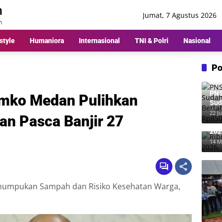
Jumat, 7 Agustus 2026
style
Humaniora
Internasional
TNI & Polri
Nasional
Po
PNS
emko Medan Pulihkan
Sud
Ber
22 Ju
an Pasca Banjir 27
Rp8
Rib
202
Me
14 M
numpukan Sampah dan Risiko Kesehatan Warga,