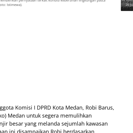
memberikan pernyataan terkait kondisi kebersihan lingkungan pasca
Inf
26 Ju
to: Istimewa).
dal
ggota Komisi I DPRD Kota Medan, Robi Barus,
ko) Medan untuk segera memulihkan
anjir besar yang melanda sejumlah kawasan
an ini disampaikan Robi berdasarkan