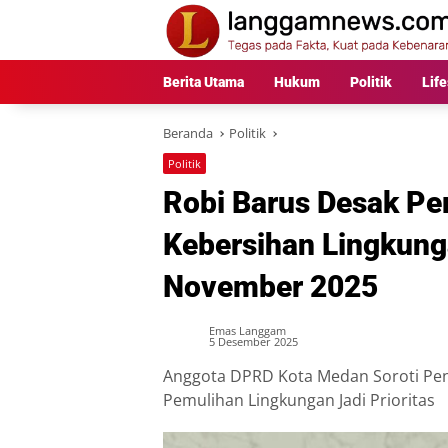
Langsung
ke
konten
Berita Utama
Hukum
Politik
Life
Beranda
Politik
Politik
Robi Barus Desak P
Kebersihan Lingkung
November 2025
Emas Langgam
5 Desember 2025
Anggota DPRD Kota Medan Soroti Pe
Pemulihan Lingkungan Jadi Prioritas