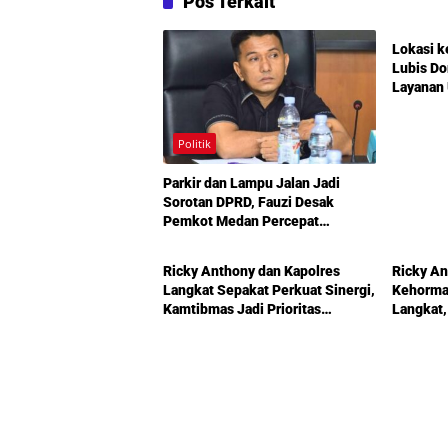
Pos Terkait
Politik
Lokasi k
Lubis D
Layanan 
Infrastr
Mengemu
Amplas
Politik
Parkir dan Lampu Jalan Jadi
Sorotan DPRD, Fauzi Desak
Pemkot Medan Percepat
Politik
Politik
Pembenahan
Ricky Anthony dan Kapolres
Ricky An
Langkat Sepakat Perkuat Sinergi,
Kehormat
Kamtibmas Jadi Prioritas
Langkat,
Bersama
Pembang
Diperkua