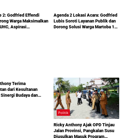
Politik
e 2: Godfried Effendi
Agenda 2 Lokasi Acara: Godfried
orong Warga Maksimalkan
Lubis Soroti Layanan Publik dan
UHC, Aspirasi
Dorong Solusi Warga Martoba 1
uktur hingga Pendidikan
Melalui Reses DPRD Medan
ka dalam Reses Medan
thony Terima
an dari Kesultanan
 Sinergi Budaya dan
unan Semakin
t
Politik
Ricky Anthony Ajak OPD Tinjau
Jalan Provinsi, Pangkalan Susu
Diusulkan Masuk Program