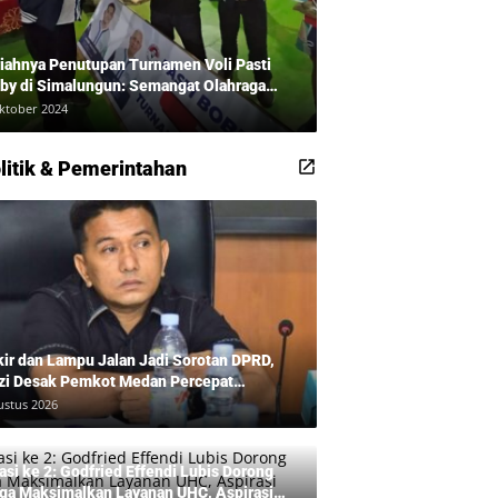
iahnya Penutupan Turnamen Voli Pasti
by di Simalungun: Semangat Olahraga
udkan Masyarakat Sehat Bersama Erwan
ktober 2024
adi dan Ribuan Penonton!
litik & Pemerintahan
kir dan Lampu Jalan Jadi Sorotan DPRD,
zi Desak Pemkot Medan Percepat
benahan
ustus 2026
asi ke 2: Godfried Effendi Lubis Dorong
ga Maksimalkan Layanan UHC, Aspirasi