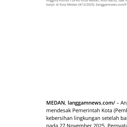
Anggota Komisi I DPRD Kota Medan, Robi Barus, saat 
banjir di Kota Medan (4/12/2025). (langgamnews.com/Fo
MEDAN
,
langgamnews.com/
– An
mendesak Pemerintah Kota (Pem
kebersihan lingkungan setelah b
pada 27 November 2025. Pernyata