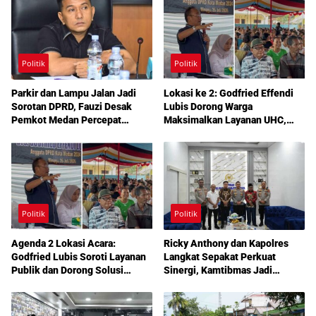
Politik
Politik
Parkir dan Lampu Jalan Jadi
Lokasi ke 2: Godfried Effendi
Sorotan DPRD, Fauzi Desak
Lubis Dorong Warga
Pemkot Medan Percepat
Maksimalkan Layanan UHC,
Pembenahan
Aspirasi Infrastruktur hingga
Pendidikan Mengemuka dalam
Reses Medan Amplas
Politik
Politik
Agenda 2 Lokasi Acara:
Ricky Anthony dan Kapolres
Godfried Lubis Soroti Layanan
Langkat Sepakat Perkuat
Publik dan Dorong Solusi
Sinergi, Kamtibmas Jadi
Warga Martoba 1 Melalui Reses
Prioritas Bersama
DPRD Medan