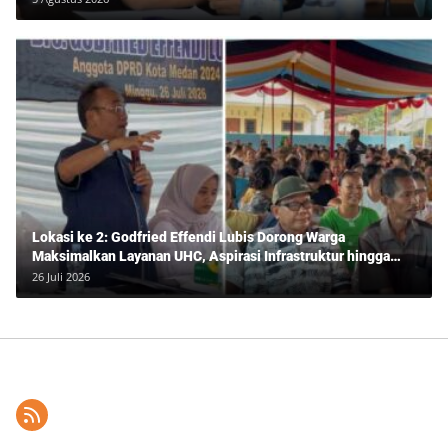
Lokasi ke 2: Godfried Effendi Lubis Dorong Warga
Maksimalkan Layanan UHC, Aspirasi Infrastruktur hingga
Pendidikan Mengemuka dalam Reses Medan Amplas
26 Juli 2026