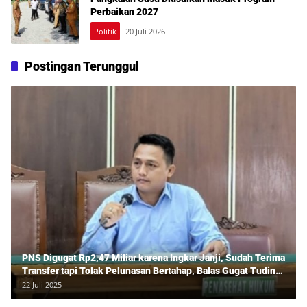
Perbaikan 2027
Politik
20 Juli 2026
Postingan Terunggul
PNS Digugat Rp2,47 Miliar karena Ingkar Janji, Sudah Terima
Transfer tapi Tolak Pelunasan Bertahap, Balas Gugat Tuding
Lawan Tipu Rp850 Juta
22 Juli 2025