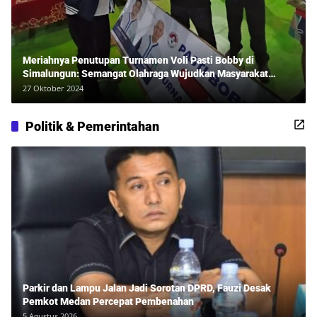
Meriahnya Penutupan Turnamen Voli Pasti Bobby di
Simalungun: Semangat Olahraga Wujudkan Masyarakat
Sehat Bersama Erwan Rozadi dan Ribuan Penonton!
27 Oktober 2024
Politik & Pemerintahan
Parkir dan Lampu Jalan Jadi Sorotan DPRD, Fauzi Desak
Pemkot Medan Percepat Pembenahan
5 Agustus 2026