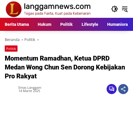
Langsung
ke
konten
Berita Utama
Hukum
Politik
Lifestyle
Humaniora
Beranda
Politik
Politik
Momentum Ramadhan, Ketua DPRD
Medan Wong Chun Sen Dorong Kebijakan
Pro Rakyat
Emas Langgam
14 Maret 2025