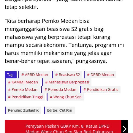
tetap selektif.
“Kita berharap Pemko Medan bisa
menganggarkan beasiswa S2 gratis bagi
mahasiswa yang berprestasi tetapi kurang
mampu secara ekonomi. Tentunya, program ini
harus memiliki mekanisme yang jelas agar
benar-benar tepat sasaran,” pungkasnya.
Tag:
APBD Medan
Beasiswa S2
DPRD Medan
KAMMI Medan
Mahasiswa Berprestasi
Pemko Medan
Pemuda Medan
Pendidikan Gratis
Pendidikan Tinggi
Wong Chun Sen
Penulis: Zultaufik
Editor: Cut Riri
Perayaan Paskah GBKP Km. 8, Ketua DPRD
Medan Wong Chun Sen Siap Beri Dukungan