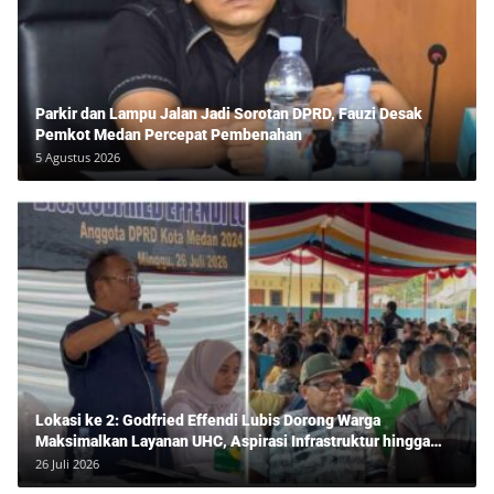
Parkir dan Lampu Jalan Jadi Sorotan DPRD, Fauzi Desak
Pemkot Medan Percepat Pembenahan
5 Agustus 2026
Lokasi ke 2: Godfried Effendi Lubis Dorong Warga
Maksimalkan Layanan UHC, Aspirasi Infrastruktur hingga
Pendidikan Mengemuka dalam Reses Medan Amplas
26 Juli 2026