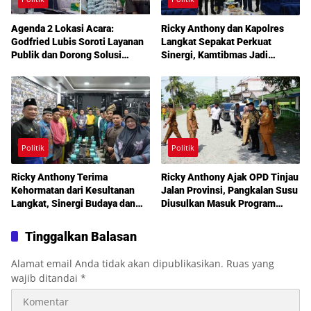
Agenda 2 Lokasi Acara:
Ricky Anthony dan Kapolres
Godfried Lubis Soroti Layanan
Langkat Sepakat Perkuat
Publik dan Dorong Solusi
Sinergi, Kamtibmas Jadi
Warga Martoba 1 Melalui Reses
Prioritas Bersama
DPRD Medan
Politik
Politik
Ricky Anthony Terima
Ricky Anthony Ajak OPD Tinjau
Kehormatan dari Kesultanan
Jalan Provinsi, Pangkalan Susu
Langkat, Sinergi Budaya dan
Diusulkan Masuk Program
Pembangunan Semakin
Perbaikan 2027
Diperkuat
Tinggalkan Balasan
Alamat email Anda tidak akan dipublikasikan.
Ruas yang
wajib ditandai
*