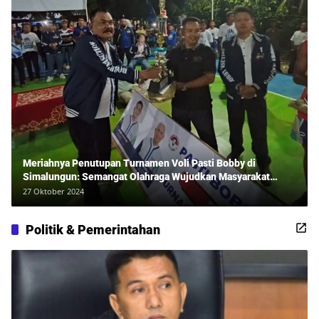
Meriahnya Penutupan Turnamen Voli Pasti Bobby di
Simalungun: Semangat Olahraga Wujudkan Masyarakat
Sehat Bersama Erwan Rozadi dan Ribuan Penonton!
27 Oktober 2024
Politik & Pemerintahan