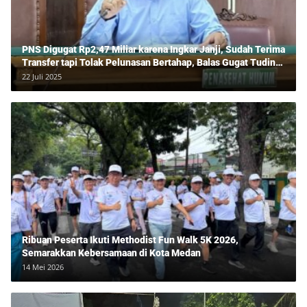
PNS Digugat Rp2,47 Miliar karena Ingkar Janji, Sudah Terima
Transfer tapi Tolak Pelunasan Bertahap, Balas Gugat Tuding
Lawan Tipu Rp850 Juta
22 Juli 2025
Ribuan Peserta Ikuti Methodist Fun Walk 5K 2026,
Semarakkan Kebersamaan di Kota Medan
14 Mei 2026