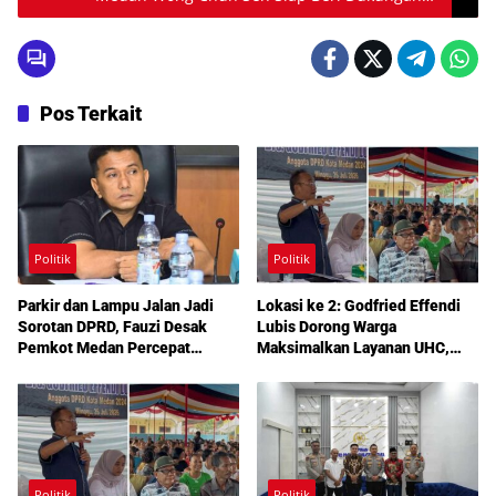
Maksimal
Pos Terkait
Politik
Politik
Parkir dan Lampu Jalan Jadi
Lokasi ke 2: Godfried Effendi
Sorotan DPRD, Fauzi Desak
Lubis Dorong Warga
Pemkot Medan Percepat
Maksimalkan Layanan UHC,
Pembenahan
Aspirasi Infrastruktur hingga
Pendidikan Mengemuka dalam
Reses Medan Amplas
Politik
Politik