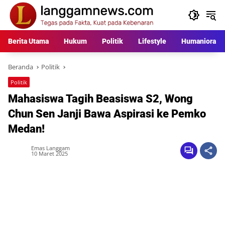
Langsung
ke
konten
Berita Utama
Hukum
Politik
Lifestyle
Humaniora
Beranda
Politik
Politik
Mahasiswa Tagih Beasiswa S2, Wong
Chun Sen Janji Bawa Aspirasi ke Pemko
Medan!
Emas Langgam
10 Maret 2025