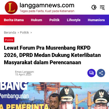
Langsung
ke
konten
Berita Utama
Hukum
Politik
Lifestyle
Humaniora
Beranda
Politik
Politik
Lewat Forum Pra Musrenbang RKPD
2026, DPRD Medan Dukung Keterlibatan
Masyarakat dalam Perencanaan
Emas Langgam
15 April 2025