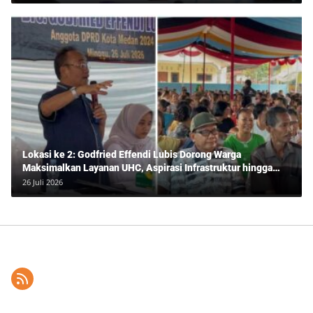
Lokasi ke 2: Godfried Effendi Lubis Dorong Warga
Maksimalkan Layanan UHC, Aspirasi Infrastruktur hingga
Pendidikan Mengemuka dalam Reses Medan Amplas
26 Juli 2026