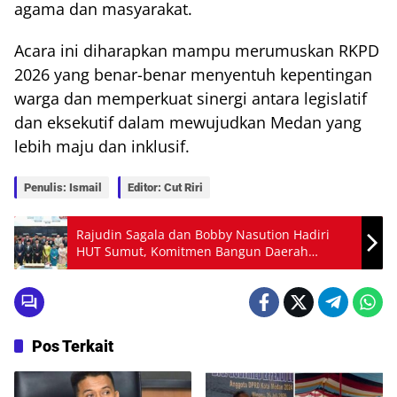
agama dan masyarakat.
Acara ini diharapkan mampu merumuskan RKPD
2026 yang benar-benar menyentuh kepentingan
warga dan memperkuat sinergi antara legislatif
dan eksekutif dalam mewujudkan Medan yang
lebih maju dan inklusif.
Penulis: Ismail
Editor: Cut Riri
Rajudin Sagala dan Bobby Nasution Hadiri
HUT Sumut, Komitmen Bangun Daerah
Disampaikan
Pos Terkait