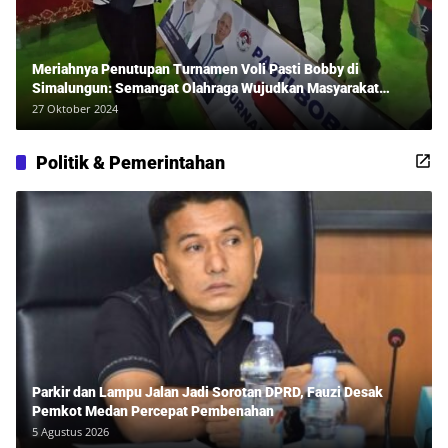
Meriahnya Penutupan Turnamen Voli Pasti Bobby di
Simalungun: Semangat Olahraga Wujudkan Masyarakat
Sehat Bersama Erwan Rozadi dan Ribuan Penonton!
27 Oktober 2024
Politik & Pemerintahan
Parkir dan Lampu Jalan Jadi Sorotan DPRD, Fauzi Desak
Pemkot Medan Percepat Pembenahan
5 Agustus 2026