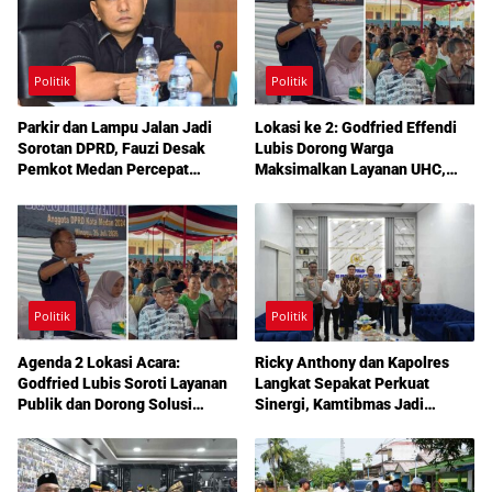
Politik
Politik
Parkir dan Lampu Jalan Jadi
Lokasi ke 2: Godfried Effendi
Sorotan DPRD, Fauzi Desak
Lubis Dorong Warga
Pemkot Medan Percepat
Maksimalkan Layanan UHC,
Pembenahan
Aspirasi Infrastruktur hingga
Pendidikan Mengemuka dalam
Reses Medan Amplas
Politik
Politik
Agenda 2 Lokasi Acara:
Ricky Anthony dan Kapolres
Godfried Lubis Soroti Layanan
Langkat Sepakat Perkuat
Publik dan Dorong Solusi
Sinergi, Kamtibmas Jadi
Warga Martoba 1 Melalui Reses
Prioritas Bersama
DPRD Medan