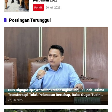
Perbaikan 2027
Politik
20 Juli 2026
Postingan Terunggul
PNS Digugat Rp2,47 Miliar karena Ingkar Janji, Sudah Terima
Transfer tapi Tolak Pelunasan Bertahap, Balas Gugat Tuding
Lawan Tipu Rp850 Juta
22 Juli 2025