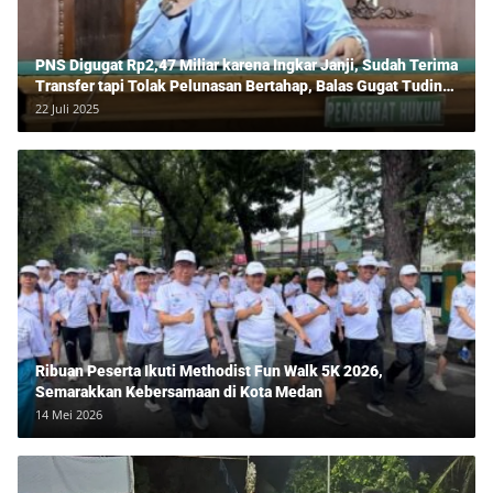
PNS Digugat Rp2,47 Miliar karena Ingkar Janji, Sudah Terima
Transfer tapi Tolak Pelunasan Bertahap, Balas Gugat Tuding
Lawan Tipu Rp850 Juta
22 Juli 2025
Ribuan Peserta Ikuti Methodist Fun Walk 5K 2026,
Semarakkan Kebersamaan di Kota Medan
14 Mei 2026