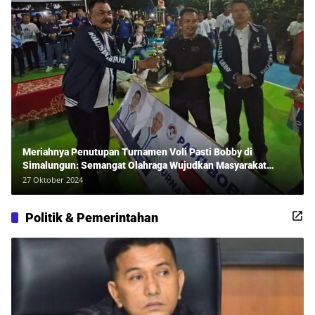
Meriahnya Penutupan Turnamen Voli Pasti Bobby di
Simalungun: Semangat Olahraga Wujudkan Masyarakat
Sehat Bersama Erwan Rozadi dan Ribuan Penonton!
27 Oktober 2024
Politik & Pemerintahan