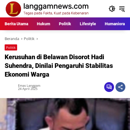
Langsung
ke
konten
Berita Utama
Hukum
Politik
Lifestyle
Humaniora
Beranda
Politik
Politik
Kerusuhan di Belawan Disorot Hadi
Suhendra, Dinilai Pengaruhi Stabilitas
Ekonomi Warga
Emas Langgam
24 April 2025