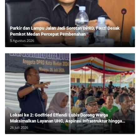
Parkir dan Lampu Jalan Jadi Sorotan DPRD, Fauzi Desak
Pemkot Medan Percepat Pembenahan
5 Agustus 2026
Lokasi ke 2: Godfried Effendi Lubis Dorong Warga
Maksimalkan Layanan UHC, Aspirasi Infrastruktur hingga
Pendidikan Mengemuka dalam Reses Medan Amplas
26 Juli 2026