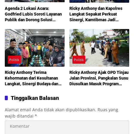
Agenda 2 Lokasi Acara:
Ricky Anthony dan Kapolres
Godfried Lubis Soroti Layanan
Langkat Sepakat Perkuat
Publik dan Dorong Solusi
Sinergi, Kamtibmas Jadi
Warga Martoba 1 Melalui Reses
Prioritas Bersama
DPRD Medan
Politik
Politik
Ricky Anthony Terima
Ricky Anthony Ajak OPD Tinjau
Kehormatan dari Kesultanan
Jalan Provinsi, Pangkalan Susu
Langkat, Sinergi Budaya dan
Diusulkan Masuk Program
Pembangunan Semakin
Perbaikan 2027
Diperkuat
Tinggalkan Balasan
Alamat email Anda tidak akan dipublikasikan.
Ruas yang
wajib ditandai
*