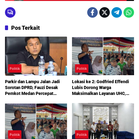
Pos Terkait
Politik
Politik
Parkir dan Lampu Jalan Jadi
Lokasi ke 2: Godfried Effendi
Sorotan DPRD, Fauzi Desak
Lubis Dorong Warga
Pemkot Medan Percepat
Maksimalkan Layanan UHC,
Pembenahan
Aspirasi Infrastruktur hingga
Pendidikan Mengemuka dalam
Reses Medan Amplas
Politik
Politik