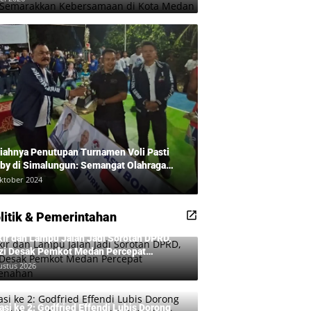
iahnya Penutupan Turnamen Voli Pasti
by di Simalungun: Semangat Olahraga
udkan Masyarakat Sehat Bersama Erwan
ktober 2024
adi dan Ribuan Penonton!
litik & Pemerintahan
kir dan Lampu Jalan Jadi Sorotan DPRD,
zi Desak Pemkot Medan Percepat
benahan
ustus 2026
asi ke 2: Godfried Effendi Lubis Dorong