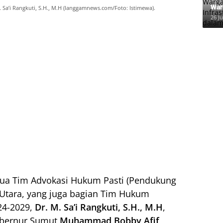
War
a’i Rangkuti, S.H., M.H (langgamnews.com/Foto: Istimewa).
Inf
26 Ju
dal
ua Tim Advokasi Hukum Pasti (Pendukung
 Utara, yang juga bagian Tim Hukum
24-2029,
Dr. M. Sa’i Rangkuti, S.H., M.H
,
ubernur Sumut
Muhammad Bobby Afif