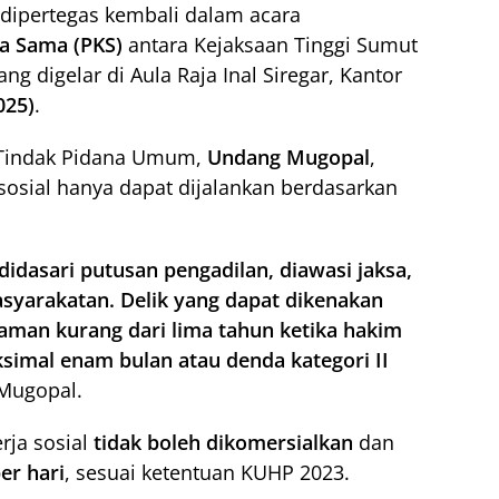
i dipertegas kembali dalam acara
a Sama (PKS)
antara Kejaksaan Tinggi Sumut
g digelar di Aula Raja Inal Siregar, Kantor
025)
.
a Tindak Pidana Umum,
Undang Mugopal
,
sosial hanya dapat dijalankan berdasarkan
didasari putusan pengadilan, diawasi jaksa,
yarakatan. Delik yang dapat dikenakan
aman kurang dari lima tahun ketika hakim
imal enam bulan atau denda kategori II
 Mugopal.
rja sosial
tidak boleh dikomersialkan
dan
er hari
, sesuai ketentuan KUHP 2023.