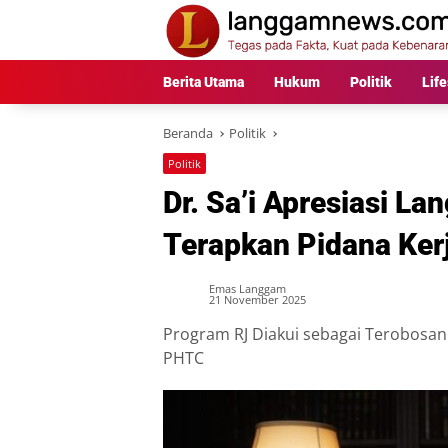
Langsung
ke
konten
Berita Utama
Hukum
Politik
Life
Beranda
Politik
Politik
Dr. Sa’i Apresiasi L
Terapkan Pidana Kerj
Emas Langgam
21 November 2025
Program RJ Diakui sebagai Terobosa
PHTC