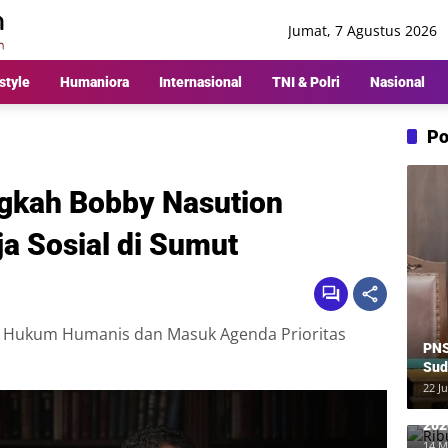
Jumat, 7 Agustus 2026
style
Humaniora
Internasional
TNI & Polri
Nasional
Po
angkah Bobby Nasution
a Sosial di Sumut
n Hukum Humanis dan Masuk Agenda Prioritas
PNS
Sud
Ber
22 Ju
Rp8
Rib
202
Me
14 M