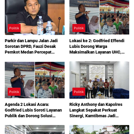
Politik
Politik
Parkir dan Lampu Jalan Jadi
Lokasi ke 2: Godfried Effendi
Sorotan DPRD, Fauzi Desak
Lubis Dorong Warga
Pemkot Medan Percepat
Maksimalkan Layanan UHC,
Pembenahan
Aspirasi Infrastruktur hingga
Pendidikan Mengemuka dalam
Reses Medan Amplas
Politik
Politik
Agenda 2 Lokasi Acara:
Ricky Anthony dan Kapolres
Godfried Lubis Soroti Layanan
Langkat Sepakat Perkuat
Publik dan Dorong Solusi
Sinergi, Kamtibmas Jadi
Warga Martoba 1 Melalui Reses
Prioritas Bersama
DPRD Medan