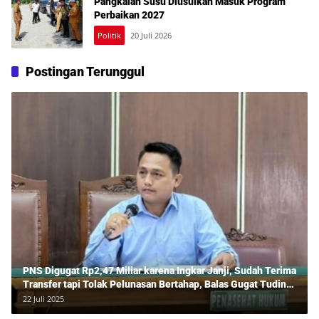
Pangkalan Susu Diusulkan Masuk Program
Perbaikan 2027
Politik
20 Juli 2026
Postingan Terunggul
PNS Digugat Rp2,47 Miliar karena Ingkar Janji, Sudah Terima
Transfer tapi Tolak Pelunasan Bertahap, Balas Gugat Tuding
Lawan Tipu Rp850 Juta
22 Juli 2025