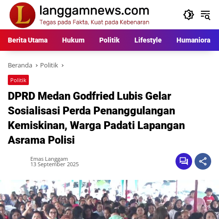
Langsung
ke
konten
Berita Utama
Hukum
Politik
Lifestyle
Humaniora
Beranda
Politik
Politik
DPRD Medan Godfried Lubis Gelar
Sosialisasi Perda Penanggulangan
Kemiskinan, Warga Padati Lapangan
Asrama Polisi
Emas Langgam
13 September 2025