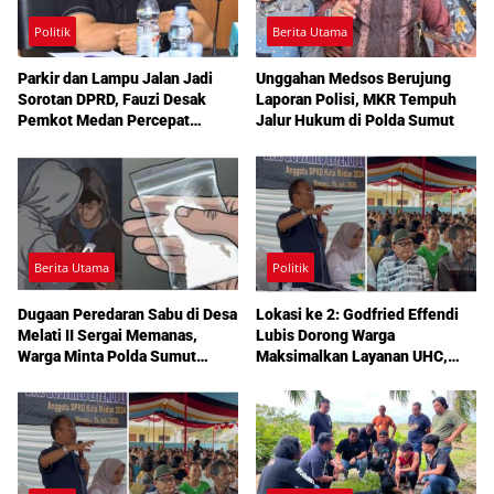
Politik
Berita Utama
Parkir dan Lampu Jalan Jadi
Unggahan Medsos Berujung
Sorotan DPRD, Fauzi Desak
Laporan Polisi, MKR Tempuh
Pemkot Medan Percepat
Jalur Hukum di Polda Sumut
Pembenahan
Berita Utama
Politik
Dugaan Peredaran Sabu di Desa
Lokasi ke 2: Godfried Effendi
Melati II Sergai Memanas,
Lubis Dorong Warga
Warga Minta Polda Sumut
Maksimalkan Layanan UHC,
Turun Tangan
Aspirasi Infrastruktur hingga
Pendidikan Mengemuka dalam
Reses Medan Amplas