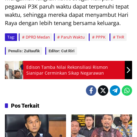
pegawai P3K paruh waktu dapat terpenuhi tepat
waktu, sehingga mereka dapat menyambut Hari
Raya dengan lebih tenang bersama keluarga.
Tag:
DPRD Medan
Paruh Waktu
PPPK
THR
Penulis: Zultaufik
Editor: Cut Riri
Edison Tamba Nilai Rekonsiliasi Rismon
Sianipar Cerminkan Sikap Negarawan
Pos Terkait