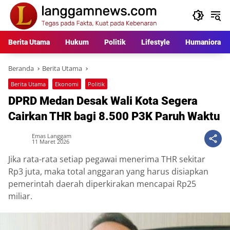
Langsung
ke
konten
Berita Utama
Hukum
Politik
Lifestyle
Humaniora
Beranda
Berita Utama
Berita Utama
Ekonomi
Politik
DPRD Medan Desak Wali Kota Segera
Cairkan THR bagi 8.500 P3K Paruh Waktu
Emas Langgam
11 Maret 2026
Jika rata-rata setiap pegawai menerima THR sekitar
Rp3 juta, maka total anggaran yang harus disiapkan
pemerintah daerah diperkirakan mencapai Rp25
miliar.