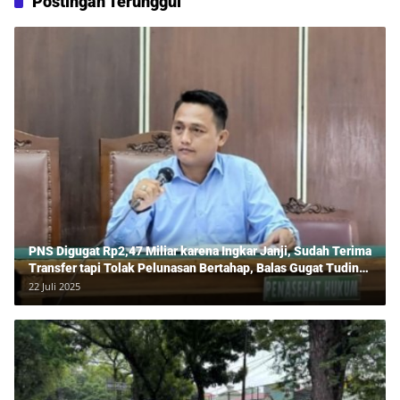
Postingan Terunggul
PNS Digugat Rp2,47 Miliar karena Ingkar Janji, Sudah Terima
Transfer tapi Tolak Pelunasan Bertahap, Balas Gugat Tuding
Lawan Tipu Rp850 Juta
22 Juli 2025