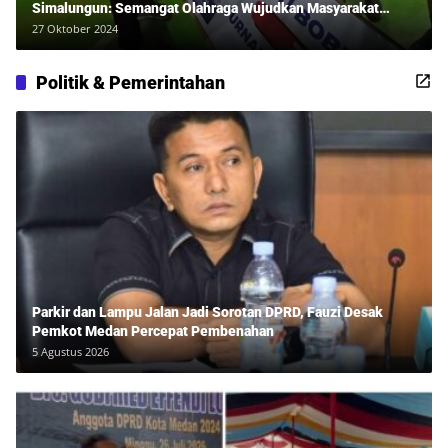
Simalungun: Semangat Olahraga Wujudkan Masyarakat
Sehat Bersama Erwan Rozadi dan Ribuan Penonton!
27 Oktober 2024
Politik & Pemerintahan
Parkir dan Lampu Jalan Jadi Sorotan DPRD, Fauzi Desak
Pemkot Medan Percepat Pembenahan
5 Agustus 2026