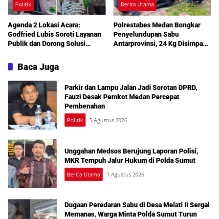
Politik
Berita Utama
Agenda 2 Lokasi Acara:
Polrestabes Medan Bongkar
Godfried Lubis Soroti Layanan
Penyelundupan Sabu
Publik dan Dorong Solusi
Antarprovinsi, 24 Kg Disimpan
Warga Martoba 1 Melalui Reses
di Celah Tersembunyi Mobil
DPRD Medan
Baca Juga
Parkir dan Lampu Jalan Jadi Sorotan DPRD,
Fauzi Desak Pemkot Medan Percepat
Pembenahan
Politik
5 Agustus 2026
Unggahan Medsos Berujung Laporan Polisi,
MKR Tempuh Jalur Hukum di Polda Sumut
Berita Utama
1 Agustus 2026
Dugaan Peredaran Sabu di Desa Melati II Sergai
Memanas, Warga Minta Polda Sumut Turun