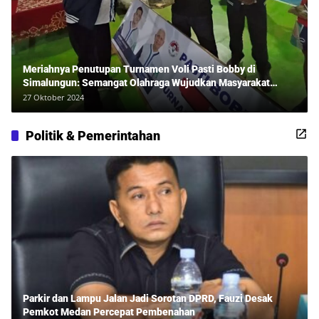
Meriahnya Penutupan Turnamen Voli Pasti Bobby di
Simalungun: Semangat Olahraga Wujudkan Masyarakat
Sehat Bersama Erwan Rozadi dan Ribuan Penonton!
27 Oktober 2024
Politik & Pemerintahan
Parkir dan Lampu Jalan Jadi Sorotan DPRD, Fauzi Desak
Pemkot Medan Percepat Pembenahan