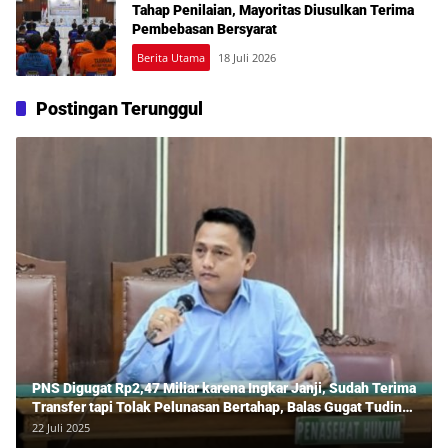
Tahap Penilaian, Mayoritas Diusulkan Terima
Pembebasan Bersyarat
Berita Utama
18 Juli 2026
Postingan Terunggul
PNS Digugat Rp2,47 Miliar karena Ingkar Janji, Sudah Terima
Transfer tapi Tolak Pelunasan Bertahap, Balas Gugat Tuding
Lawan Tipu Rp850 Juta
22 Juli 2025