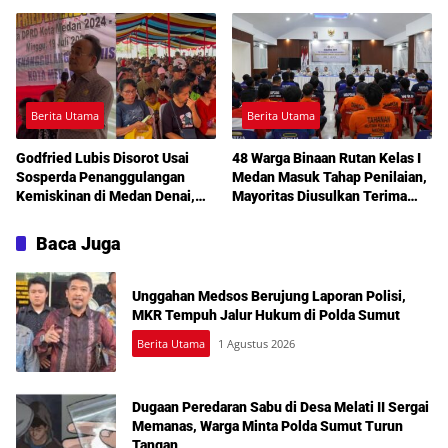
di Celah Tersembunyi Mobil
Medan Amplas
Berita Utama
Berita Utama
Godfried Lubis Disorot Usai
48 Warga Binaan Rutan Kelas I
Sosperda Penanggulangan
Medan Masuk Tahap Penilaian,
Kemiskinan di Medan Denai,
Mayoritas Diusulkan Terima
Warga Keluhkan Banjir, Lampu
Pembebasan Bersyarat
Jalan Mati hingga Sulit Akses
Baca Juga
Bantuan
Unggahan Medsos Berujung Laporan Polisi,
MKR Tempuh Jalur Hukum di Polda Sumut
Berita Utama
1 Agustus 2026
Dugaan Peredaran Sabu di Desa Melati II Sergai
Memanas, Warga Minta Polda Sumut Turun
Tangan