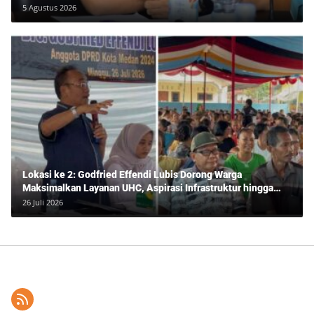
5 Agustus 2026
Lokasi ke 2: Godfried Effendi Lubis Dorong Warga
Maksimalkan Layanan UHC, Aspirasi Infrastruktur hingga
Pendidikan Mengemuka dalam Reses Medan Amplas
26 Juli 2026