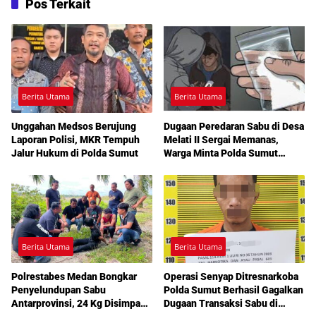
Pos Terkait
Berita Utama
Berita Utama
Unggahan Medsos Berujung
Dugaan Peredaran Sabu di Desa
Laporan Polisi, MKR Tempuh
Melati II Sergai Memanas,
Jalur Hukum di Polda Sumut
Warga Minta Polda Sumut
Turun Tangan
Berita Utama
Berita Utama
Polrestabes Medan Bongkar
Operasi Senyap Ditresnarkoba
Penyelundupan Sabu
Polda Sumut Berhasil Gagalkan
Antarprovinsi, 24 Kg Disimpan
Dugaan Transaksi Sabu di