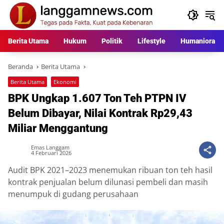
Langsung
ke
konten
Berita Utama
Hukum
Politik
Lifestyle
Humaniora
Beranda
Berita Utama
Berita Utama
Ekonomi
BPK Ungkap 1.607 Ton Teh PTPN IV
Belum Dibayar, Nilai Kontrak Rp29,43
Miliar Menggantung
Emas Langgam
4 Februari 2026
Audit BPK 2021–2023 menemukan ribuan ton teh hasil
kontrak penjualan belum dilunasi pembeli dan masih
menumpuk di gudang perusahaan