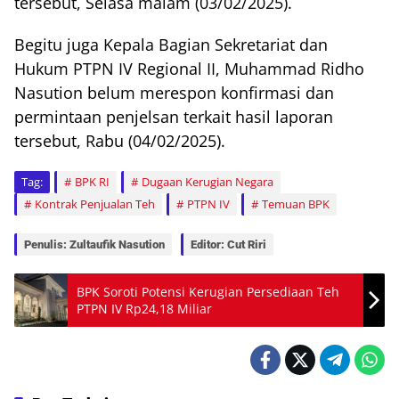
tersebut, Selasa malam (03/02/2025).
Begitu juga Kepala Bagian Sekretariat dan
Hukum PTPN IV Regional II, Muhammad Ridho
Nasution belum merespon konfirmasi dan
permintaan penjelsan terkait hasil laporan
tersebut, Rabu (04/02/2025).
Tag:
BPK RI
Dugaan Kerugian Negara
Kontrak Penjualan Teh
PTPN IV
Temuan BPK
Penulis: Zultaufik Nasution
Editor: Cut Riri
BPK Soroti Potensi Kerugian Persediaan Teh
PTPN IV Rp24,18 Miliar