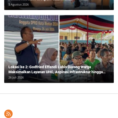
5 Agustus 2026
Lokasi ke 2: Godfried Effendi Lubis Dorong Warga
Maksimalkan Layanan UHC, Aspirasi Infrastruktur hingga
Pendidikan Mengemuka dalam Reses Medan Amplas
26 Juli 2026