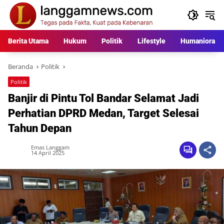
Langsung
ke
konten
Berita Utama
Hukum
Politik
Lifestyle
Humaniora
Beranda
Politik
Politik
Banjir di Pintu Tol Bandar Selamat Jadi
Perhatian DPRD Medan, Target Selesai
Tahun Depan
Emas Langgam
14 April 2025