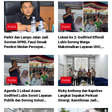
Politik
Politik
Parkir dan Lampu Jalan Jadi
Lokasi ke 2: Godfried Effendi
Sorotan DPRD, Fauzi Desak
Lubis Dorong Warga
Pemkot Medan Percepat
Maksimalkan Layanan UHC,
Pembenahan
Aspirasi Infrastruktur hingga
Pendidikan Mengemuka dalam
Reses Medan Amplas
Politik
Politik
Agenda 2 Lokasi Acara:
Ricky Anthony dan Kapolres
Godfried Lubis Soroti Layanan
Langkat Sepakat Perkuat
Publik dan Dorong Solusi
Sinergi, Kamtibmas Jadi
Warga Martoba 1 Melalui Reses
Prioritas Bersama
DPRD Medan