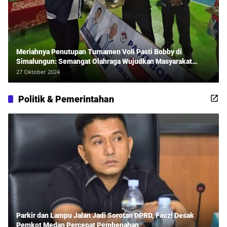
Meriahnya Penutupan Turnamen Voli Pasti Bobby di
Simalungun: Semangat Olahraga Wujudkan Masyarakat
Sehat Bersama Erwan Rozadi dan Ribuan Penonton!
27 Oktober 2024
Politik & Pemerintahan
Parkir dan Lampu Jalan Jadi Sorotan DPRD, Fauzi Desak
Pemkot Medan Percepat Pembenahan