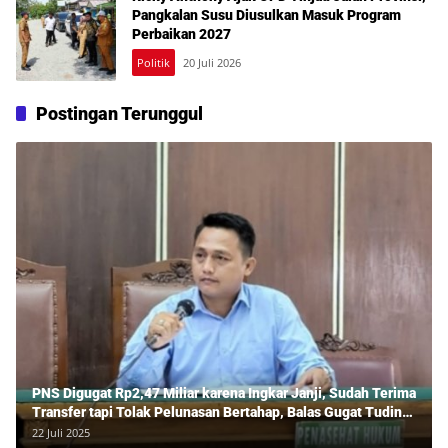
Pangkalan Susu Diusulkan Masuk Program
Perbaikan 2027
Politik
20 Juli 2026
Postingan Terunggul
PNS Digugat Rp2,47 Miliar karena Ingkar Janji, Sudah Terima
Transfer tapi Tolak Pelunasan Bertahap, Balas Gugat Tuding
Lawan Tipu Rp850 Juta
22 Juli 2025