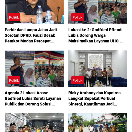
Politik
Politik
Parkir dan Lampu Jalan Jadi
Lokasi ke 2: Godfried Effendi
Sorotan DPRD, Fauzi Desak
Lubis Dorong Warga
Pemkot Medan Percepat
Maksimalkan Layanan UHC,
Pembenahan
Aspirasi Infrastruktur hingga
Pendidikan Mengemuka dalam
Reses Medan Amplas
Politik
Politik
Agenda 2 Lokasi Acara:
Ricky Anthony dan Kapolres
Godfried Lubis Soroti Layanan
Langkat Sepakat Perkuat
Publik dan Dorong Solusi
Sinergi, Kamtibmas Jadi
Warga Martoba 1 Melalui Reses
Prioritas Bersama
DPRD Medan