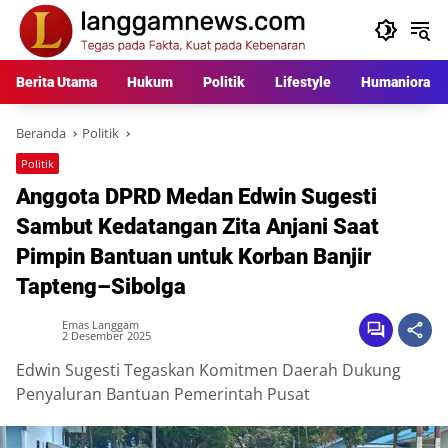
Langsung
ke
konten
Berita Utama
Hukum
Politik
Lifestyle
Humaniora
Beranda
Politik
Politik
Anggota DPRD Medan Edwin Sugesti
Sambut Kedatangan Zita Anjani Saat
Pimpin Bantuan untuk Korban Banjir
Tapteng–Sibolga
Emas Langgam
2 Desember 2025
Edwin Sugesti Tegaskan Komitmen Daerah Dukung
Penyaluran Bantuan Pemerintah Pusat