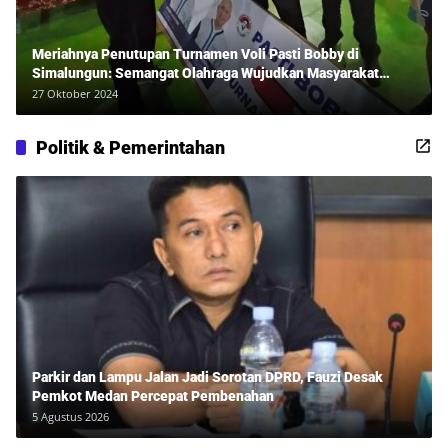
Meriahnya Penutupan Turnamen Voli Pasti Bobby di
Simalungun: Semangat Olahraga Wujudkan Masyarakat
Sehat Bersama Erwan Rozadi dan Ribuan Penonton!
27 Oktober 2024
Politik & Pemerintahan
Parkir dan Lampu Jalan Jadi Sorotan DPRD, Fauzi Desak
Pemkot Medan Percepat Pembenahan
5 Agustus 2026