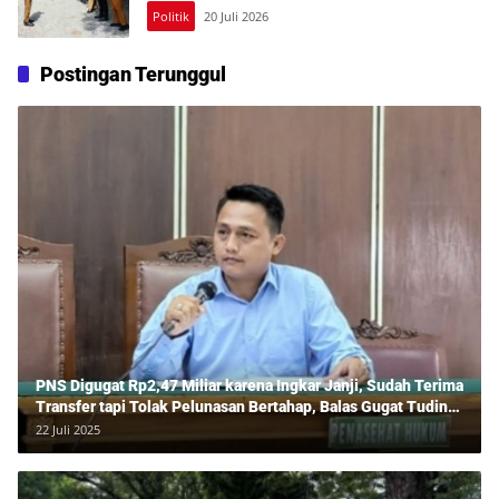
Politik
20 Juli 2026
Postingan Terunggul
PNS Digugat Rp2,47 Miliar karena Ingkar Janji, Sudah Terima
Transfer tapi Tolak Pelunasan Bertahap, Balas Gugat Tuding
Lawan Tipu Rp850 Juta
22 Juli 2025