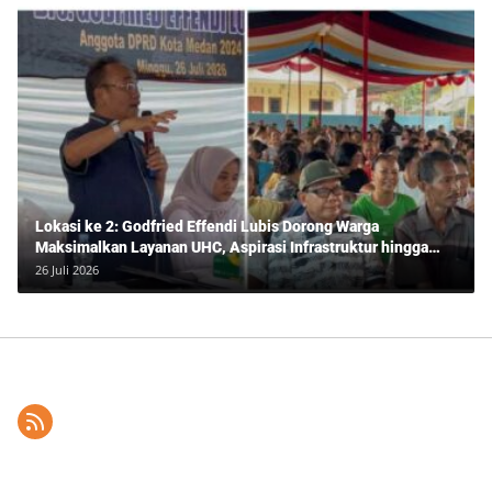
Lokasi ke 2: Godfried Effendi Lubis Dorong Warga
Maksimalkan Layanan UHC, Aspirasi Infrastruktur hingga
Pendidikan Mengemuka dalam Reses Medan Amplas
26 Juli 2026