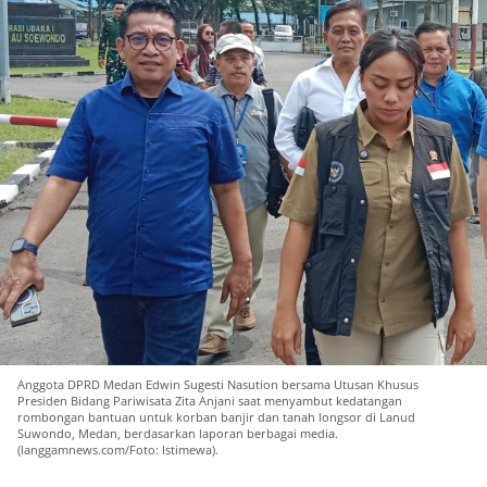
Anggota DPRD Medan Edwin Sugesti Nasution bersama Utusan Khusus
Presiden Bidang Pariwisata Zita Anjani saat menyambut kedatangan
rombongan bantuan untuk korban banjir dan tanah longsor di Lanud
Suwondo, Medan, berdasarkan laporan berbagai media.
(langgamnews.com/Foto: Istimewa).