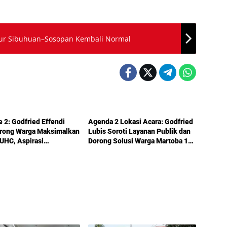
alur Sibuhuan–Sosopan Kembali Normal
Politik
e 2: Godfried Effendi
Agenda 2 Lokasi Acara: Godfried
orong Warga Maksimalkan
Lubis Soroti Layanan Publik dan
UHC, Aspirasi
Dorong Solusi Warga Martoba 1
uktur hingga Pendidikan
Melalui Reses DPRD Medan
ka dalam Reses Medan