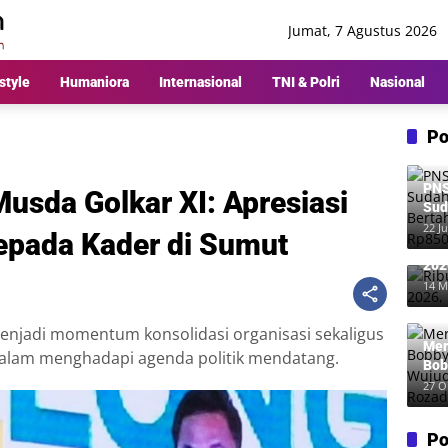
Jumat, 7 Agustus 2026
style
Humaniora
Internasional
TNI & Polri
Nasional
Po
PNS
usda Golkar XI: Apresiasi
Sud
Ber
22 Ju
Kepada Kader di Sumut
Rp8
Rib
202
Me
14 M
enjadi momentum konsolidasi organisasi sekaligus
Mer
dalam menghadapi agenda politik mendatang.
Bob
Wuj
27 O
Roz
Po