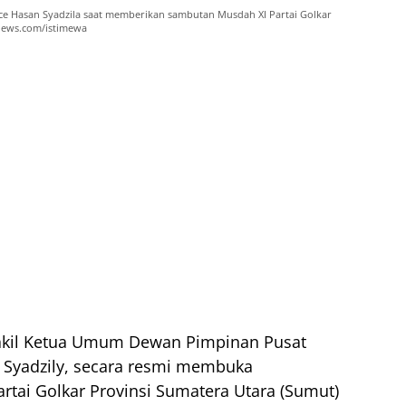
ce Hasan Syadzila saat memberikan sambutan Musdah XI Partai Golkar
mnews.com/istimewa
il Ketua Umum Dewan Pimpinan Pusat
n Syadzily, secara resmi membuka
tai Golkar Provinsi Sumatera Utara (Sumut)