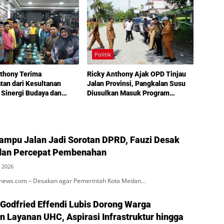
Politik
thony Terima
Ricky Anthony Ajak OPD Tinjau
an dari Kesultanan
Jalan Provinsi, Pangkalan Susu
 Sinergi Budaya dan
Diusulkan Masuk Program
unan Semakin
Perbaikan 2027
t
Lampu Jalan Jadi Sorotan DPRD, Fauzi Desak
an Percepat Pembenahan
 2026
ews.com – Desakan agar Pemerintah Kota Medan…
 Godfried Effendi Lubis Dorong Warga
 Layanan UHC, Aspirasi Infrastruktur hingga