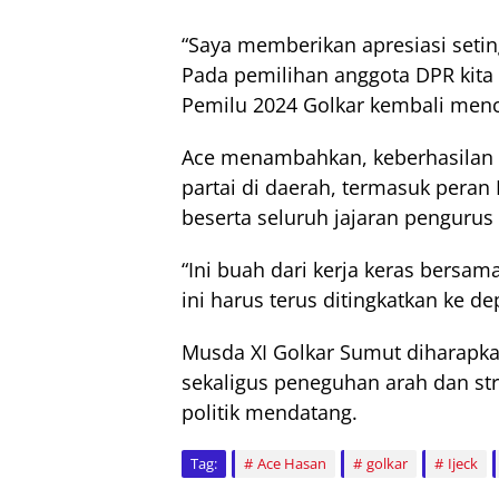
“Saya memberikan apresiasi setin
Pada pemilihan anggota DPR kita 
Pemilu 2024 Golkar kembali menc
Ace menambahkan, keberhasilan ter
partai di daerah, termasuk pera
beserta seluruh jajaran pengurus
“Ini buah dari kerja keras bers
ini harus terus ditingkatkan ke de
Musda XI Golkar Sumut diharapk
sekaligus peneguhan arah dan st
politik mendatang.
Tag:
Ace Hasan
golkar
Ijeck