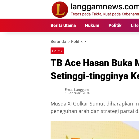
Langsung
ke
konten
Berita Utama
Hukum
Politik
Life
Beranda
Politik
Politik
TB Ace Hasan Buka M
Setinggi-tingginya 
Emas Langgam
1 Februari 2026
Musda XI Golkar Sumut diharapkan m
peneguhan arah dan strategi partai 