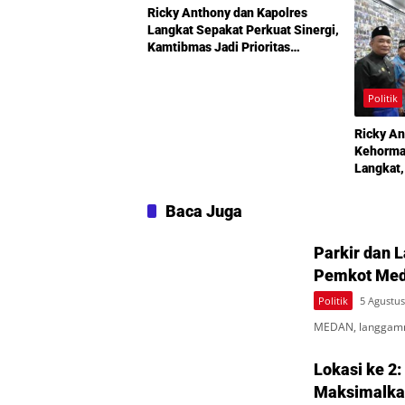
Ricky Anthony dan Kapolres
Langkat Sepakat Perkuat Sinergi,
Kamtibmas Jadi Prioritas
Bersama
Politik
Ricky An
Kehormat
Langkat,
Pembang
Diperkua
Baca Juga
Parkir dan 
Pemkot Med
Politik
5 Agustus
MEDAN, langgamn
Lokasi ke 2:
Maksimalkan