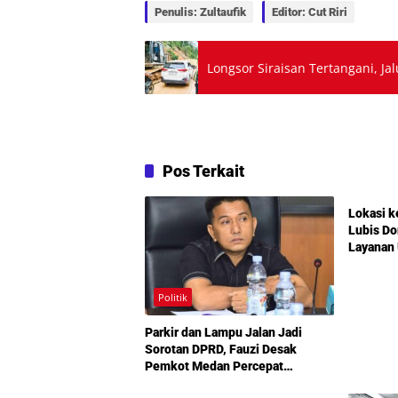
Penulis: Zultaufik
Editor: Cut Riri
Longsor Siraisan Tertangani, J
Pos Terkait
Politik
Lokasi k
Lubis D
Layanan 
Infrastr
Mengemu
Amplas
Politik
Parkir dan Lampu Jalan Jadi
Sorotan DPRD, Fauzi Desak
Pemkot Medan Percepat
Politik
Pembenahan