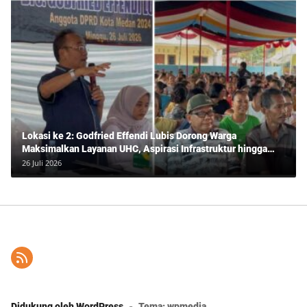
Lokasi ke 2: Godfried Effendi Lubis Dorong Warga
Maksimalkan Layanan UHC, Aspirasi Infrastruktur hingga
Pendidikan Mengemuka dalam Reses Medan Amplas
26 Juli 2026
Didukung oleh WordPress
-
Tema: wpmedia.