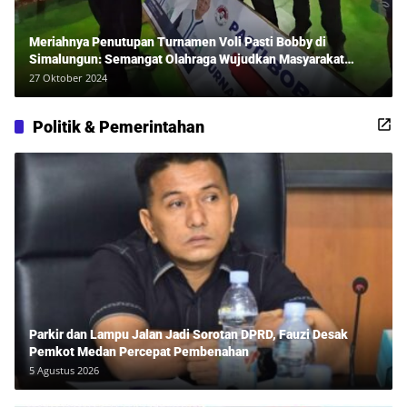
Meriahnya Penutupan Turnamen Voli Pasti Bobby di
Simalungun: Semangat Olahraga Wujudkan Masyarakat
Sehat Bersama Erwan Rozadi dan Ribuan Penonton!
27 Oktober 2024
Politik & Pemerintahan
Parkir dan Lampu Jalan Jadi Sorotan DPRD, Fauzi Desak
Pemkot Medan Percepat Pembenahan
5 Agustus 2026