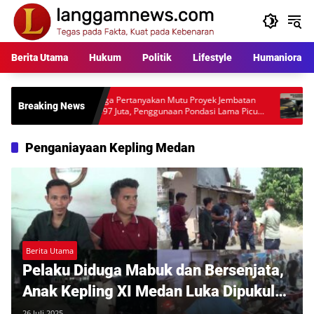
Langsung
ke
konten
Berita Utama
Hukum
Politik
Lifestyle
Humaniora
Warga Pertanyakan Mutu Proyek Jembatan
Polisi Masih B
Breaking News
Rp397 Juta, Penggunaan Pondasi Lama Picu
Anggota Polr
Desakan Audit Lapangan
Mengarah ke 
Penganiayaan Kepling Medan
Berita Utama
Pelaku Diduga Mabuk dan Bersenjata,
Anak Kepling XI Medan Luka Dipukul
Brutal di Dekat Rumah
26 Juli 2025