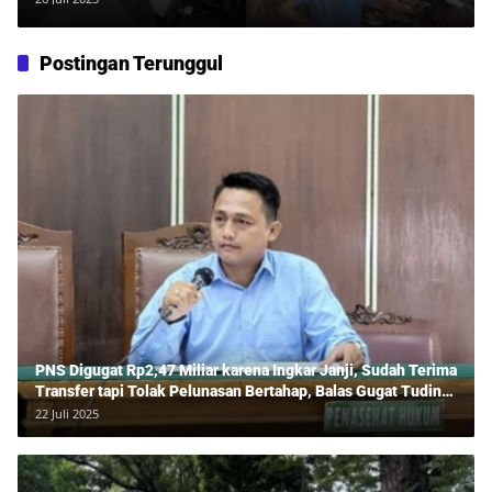
Postingan Terunggul
PNS Digugat Rp2,47 Miliar karena Ingkar Janji, Sudah Terima
Transfer tapi Tolak Pelunasan Bertahap, Balas Gugat Tuding
Lawan Tipu Rp850 Juta
22 Juli 2025