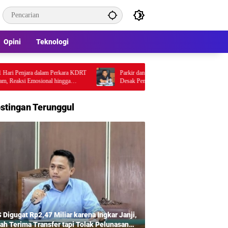
Opini
Teknologi
 Penjara dalam Perkara KDRT
Parkir dan Lampu Jalan Jadi Sorotan DPRD, Fauzi
ksi Emosional hingga
Desak Pemkot Medan Percepat Pembenahan
orotan
stingan Terunggul
 Digugat Rp2,47 Miliar karena Ingkar Janji,
ah Terima Transfer tapi Tolak Pelunasan