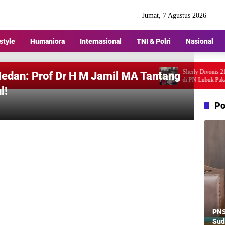
Jumat, 7 Agustus 2026
style
Humaniora
Internasional
TNI & Polri
Nasional
Sherly Divonis 21 Hari
edan: Prof Dr H M Jamil MA Tantang
di PN Lubuk Pakam, Rea
Rencana Banding Jadi S
l!
Po
PNS
Sud