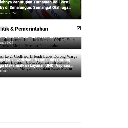
iahnya Penutupan Turnamen Voli Pasti
by di Simalungun: Semangat Olahraga
udkan Masyarakat Sehat Bersama Erwan
ktober 2024
adi dan Ribuan Penonton!
litik & Pemerintahan
kir dan Lampu Jalan Jadi Sorotan DPRD,
zi Desak Pemkot Medan Percepat
benahan
ustus 2026
asi ke 2: Godfried Effendi Lubis Dorong
ga Maksimalkan Layanan UHC, Aspirasi
rastruktur hingga Pendidikan Mengemuka
li 2026
am Reses Medan Amplas