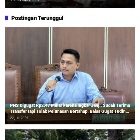
Negara
Postingan Terunggul
PNS Digugat Rp2,47 Miliar karena Ingkar Janji, Sudah Terima
Transfer tapi Tolak Pelunasan Bertahap, Balas Gugat Tuding
Lawan Tipu Rp850 Juta
22 Juli 2025