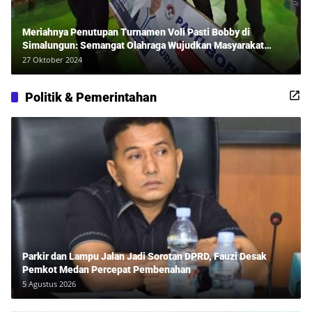
Meriahnya Penutupan Turnamen Voli Pasti Bobby di
Simalungun: Semangat Olahraga Wujudkan Masyarakat
Sehat Bersama Erwan Rozadi dan Ribuan Penonton!
27 Oktober 2024
Politik & Pemerintahan
Parkir dan Lampu Jalan Jadi Sorotan DPRD, Fauzi Desak
Pemkot Medan Percepat Pembenahan
5 Agustus 2026