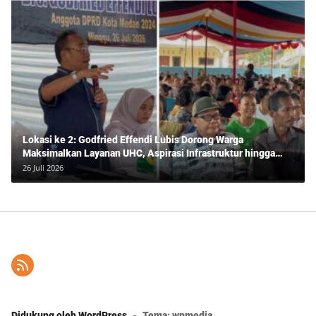
Lokasi ke 2: Godfried Effendi Lubis Dorong Warga
Maksimalkan Layanan UHC, Aspirasi Infrastruktur hingga
Pendidikan Mengemuka dalam Reses Medan Amplas
26 Juli 2026
Didukung oleh WordPress
-
Tema: wpmedia.