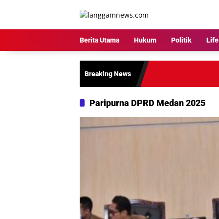
Langsung
ke
konten
Berita Utama
Hukum
Politik
Life
Breaking News
Paripurna DPRD Medan 2025