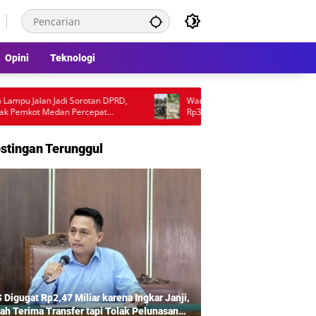
Opini
Teknologi
pu Jalan Jadi Sorotan DPRD,
Warga Pertanyakan Mutu Proyek Jem
emkot Medan Percepat
Rp397 Juta, Penggunaan Pondasi Lam
Desakan Audit Lapangan
stingan Terunggul
 Digugat Rp2,47 Miliar karena Ingkar Janji,
ah Terima Transfer tapi Tolak Pelunasan