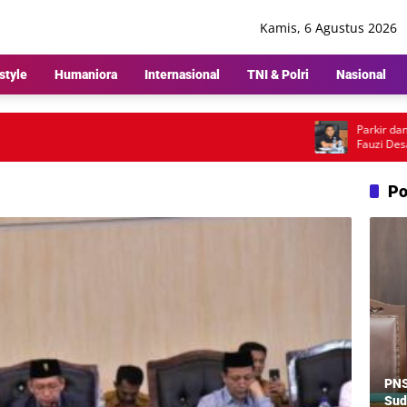
Kamis, 6 Agustus 2026
style
Humaniora
Internasional
TNI & Polri
Nasional
Parkir dan Lam
Fauzi Desak P
Pembenahan
Po
PNS
Sud