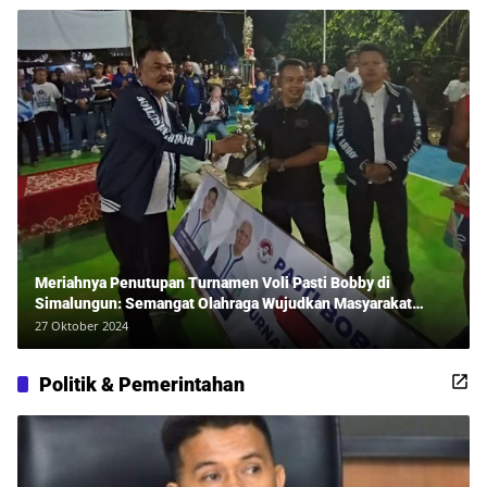
Meriahnya Penutupan Turnamen Voli Pasti Bobby di
Simalungun: Semangat Olahraga Wujudkan Masyarakat
Sehat Bersama Erwan Rozadi dan Ribuan Penonton!
27 Oktober 2024
Politik & Pemerintahan