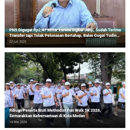
PNS Digugat Rp2,47 Miliar karena Ingkar Janji, Sudah Terima
Transfer tapi Tolak Pelunasan Bertahap, Balas Gugat Tuding
Lawan Tipu Rp850 Juta
22 Juli 2025
Ribuan Peserta Ikuti Methodist Fun Walk 5K 2026,
Semarakkan Kebersamaan di Kota Medan
14 Mei 2026