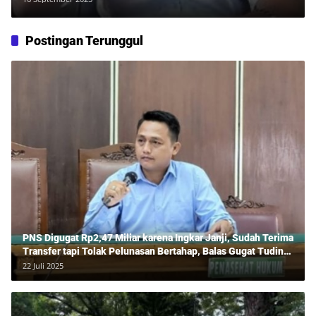
dan Kelola Ojol Lewat Pendirian BUMN
Postingan Terunggul
PNS Digugat Rp2,47 Miliar karena Ingkar Janji, Sudah Terima
Transfer tapi Tolak Pelunasan Bertahap, Balas Gugat Tuding
Lawan Tipu Rp850 Juta
22 Juli 2025