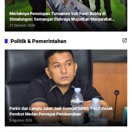
Meriahnya Penutupan Turnamen Voli Pasti Bobby di
Simalungun: Semangat Olahraga Wujudkan Masyarakat
Sehat Bersama Erwan Rozadi dan Ribuan Penonton!
27 Oktober 2024
Politik & Pemerintahan
Parkir dan Lampu Jalan Jadi Sorotan DPRD, Fauzi Desak
Pemkot Medan Percepat Pembenahan
5 Agustus 2026