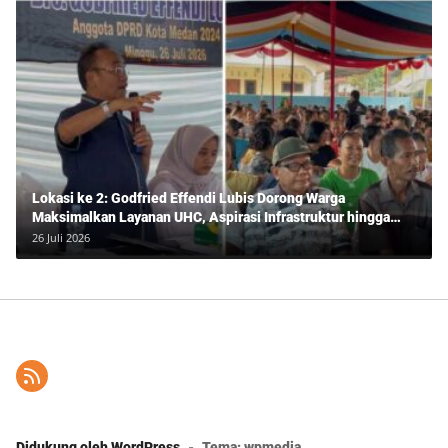
Lokasi ke 2: Godfried Effendi Lubis Dorong Warga
Maksimalkan Layanan UHC, Aspirasi Infrastruktur hingga
Pendidikan Mengemuka dalam Reses Medan Amplas
26 Juli 2026
Didukung oleh WordPress
-
Tema: wpmedia.