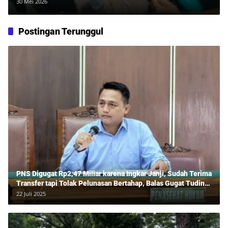
Turun Tangan
30 Mei 2026
Postingan Terunggul
PNS Digugat Rp2,47 Miliar karena Ingkar Janji, Sudah Terima
Transfer tapi Tolak Pelunasan Bertahap, Balas Gugat Tuding
Lawan Tipu Rp850 Juta
22 Juli 2025