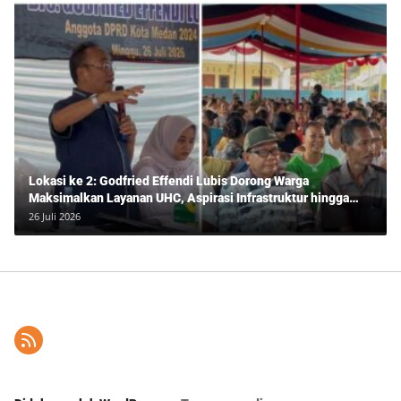
Lokasi ke 2: Godfried Effendi Lubis Dorong Warga
Maksimalkan Layanan UHC, Aspirasi Infrastruktur hingga
Pendidikan Mengemuka dalam Reses Medan Amplas
26 Juli 2026