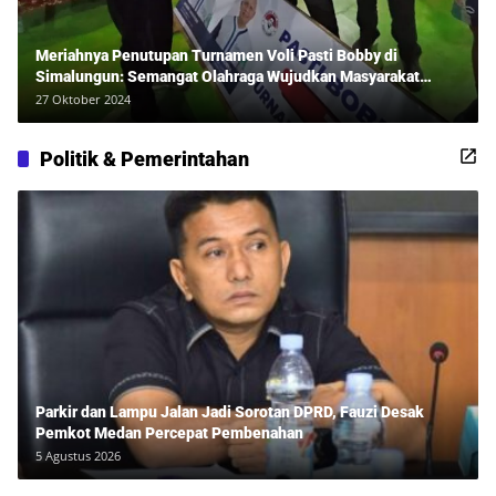
Meriahnya Penutupan Turnamen Voli Pasti Bobby di
Simalungun: Semangat Olahraga Wujudkan Masyarakat
Sehat Bersama Erwan Rozadi dan Ribuan Penonton!
27 Oktober 2024
Politik & Pemerintahan
Parkir dan Lampu Jalan Jadi Sorotan DPRD, Fauzi Desak
Pemkot Medan Percepat Pembenahan
5 Agustus 2026