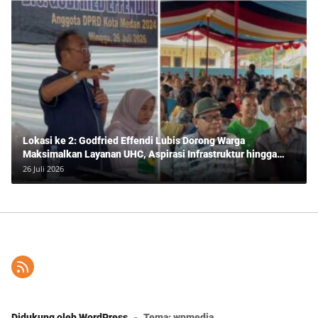
Lokasi ke 2: Godfried Effendi Lubis Dorong Warga
Maksimalkan Layanan UHC, Aspirasi Infrastruktur hingga
Pendidikan Mengemuka dalam Reses Medan Amplas
26 Juli 2026
Didukung oleh WordPress
-
Tema: wpmedia.