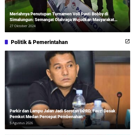
Meriahnya Penutupan Turnamen Voli Pasti Bobby di
Simalungun: Semangat Olahraga Wujudkan Masyarakat
Sehat Bersama Erwan Rozadi dan Ribuan Penonton!
27 Oktober 2024
Politik & Pemerintahan
Parkir dan Lampu Jalan Jadi Sorotan DPRD, Fauzi Desak
Pemkot Medan Percepat Pembenahan
5 Agustus 2026