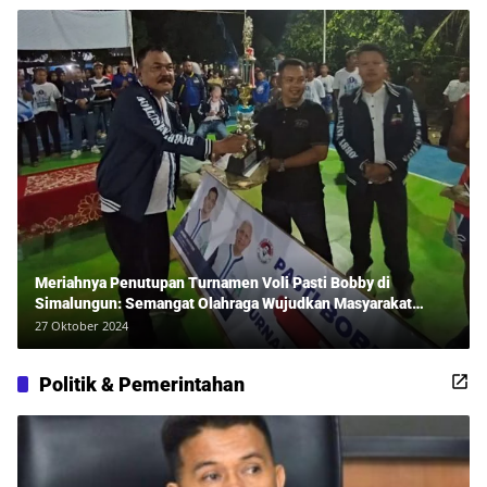
Meriahnya Penutupan Turnamen Voli Pasti Bobby di
Simalungun: Semangat Olahraga Wujudkan Masyarakat
Sehat Bersama Erwan Rozadi dan Ribuan Penonton!
27 Oktober 2024
Politik & Pemerintahan