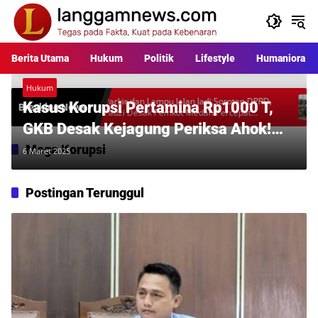
Langsung
ke
konten
Berita Utama
Hukum
Politik
Lifestyle
Humaniora
Hukum
kara
Parkir dan Lampu Jalan Jadi Sorotan DPRD,
Warga 
Kasus Korupsi Pertamina Rp1000 T,
Breaking News
al
Fauzi Desak Pemkot Medan Percepat
Rp397 
Pembenahan
Desaka
GKB Desak Kejagung Periksa Ahok!
Ada Peran Kunci?
Mega Korupsi
6 Maret 2025
Postingan Terunggul