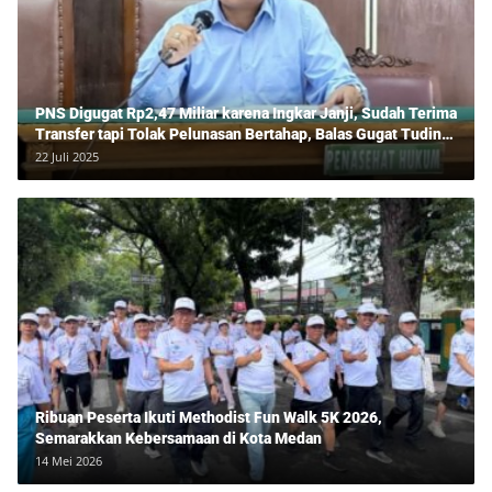
PNS Digugat Rp2,47 Miliar karena Ingkar Janji, Sudah Terima
Transfer tapi Tolak Pelunasan Bertahap, Balas Gugat Tuding
Lawan Tipu Rp850 Juta
22 Juli 2025
Ribuan Peserta Ikuti Methodist Fun Walk 5K 2026,
Semarakkan Kebersamaan di Kota Medan
14 Mei 2026