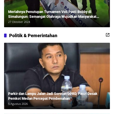
Meriahnya Penutupan Turnamen Voli Pasti Bobby di
Simalungun: Semangat Olahraga Wujudkan Masyarakat
Sehat Bersama Erwan Rozadi dan Ribuan Penonton!
27 Oktober 2024
Politik & Pemerintahan
Parkir dan Lampu Jalan Jadi Sorotan DPRD, Fauzi Desak
Pemkot Medan Percepat Pembenahan
5 Agustus 2026