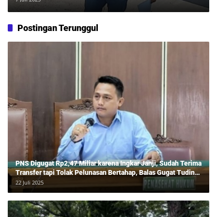
Postingan Terunggul
PNS Digugat Rp2,47 Miliar karena Ingkar Janji, Sudah Terima
Transfer tapi Tolak Pelunasan Bertahap, Balas Gugat Tuding
Lawan Tipu Rp850 Juta
22 Juli 2025