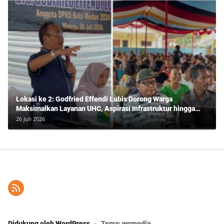
Lokasi ke 2: Godfried Effendi Lubis Dorong Warga
Maksimalkan Layanan UHC, Aspirasi Infrastruktur hingga
Pendidikan Mengemuka dalam Reses Medan Amplas
26 Juli 2026
Didukung oleh WordPress
-
Tema: wpmedia.