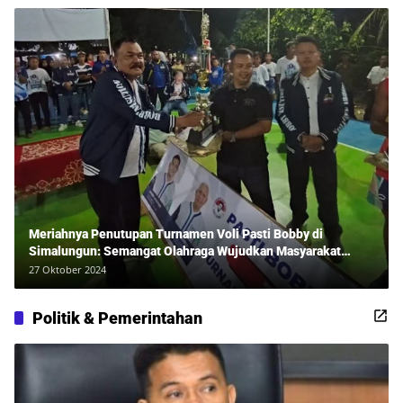
Meriahnya Penutupan Turnamen Voli Pasti Bobby di
Simalungun: Semangat Olahraga Wujudkan Masyarakat
Sehat Bersama Erwan Rozadi dan Ribuan Penonton!
27 Oktober 2024
Politik & Pemerintahan