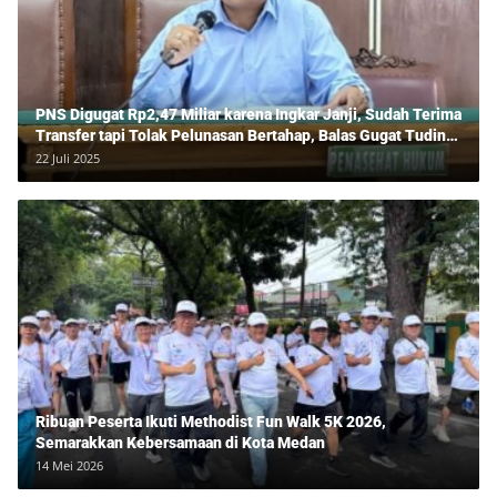
PNS Digugat Rp2,47 Miliar karena Ingkar Janji, Sudah Terima
Transfer tapi Tolak Pelunasan Bertahap, Balas Gugat Tuding
Lawan Tipu Rp850 Juta
22 Juli 2025
Ribuan Peserta Ikuti Methodist Fun Walk 5K 2026,
Semarakkan Kebersamaan di Kota Medan
14 Mei 2026