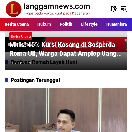
Langsung
ke
konten
Berita Utama
Hukum
Politik
Lifestyle
Humaniora
Berita Utama
kara
Parkir dan Lampu Jalan Jadi Sorotan DPRD,
Warga 
Miris! 45% Kursi Kosong di Sosperda
Breaking News
al
Fauzi Desak Pemkot Medan Percepat
Rp397 
Pembenahan
Desaka
Roma Uli, Warga Dapat Amplop Uang,
Tapi Tak Dijelaskan Cara Dapat
Bantuan Rumah Layak Huni
23 Maret 2025
Bantuan Perumahan
Postingan Terunggul