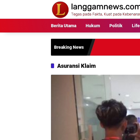
Langsung
ke
konten
Berita Utama
Hukum
Politik
Life
Breaking News
Asuransi Klaim