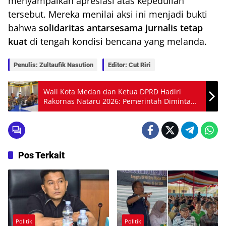
menyampaikan apresiasi atas kepedulian
tersebut. Mereka menilai aksi ini menjadi bukti
bahwa
solidaritas antarsesama jurnalis tetap
kuat
di tengah kondisi bencana yang melanda.
Penulis: Zultaufik Nasution
Editor: Cut Riri
Wali Kota Medan dan Ketua DPRD Hadiri
Rakornas Nataru 2026: Pemerintah Diminta
Tingkatkan Kesiapsiagaan Bencana
Pos Terkait
Politik
Politik