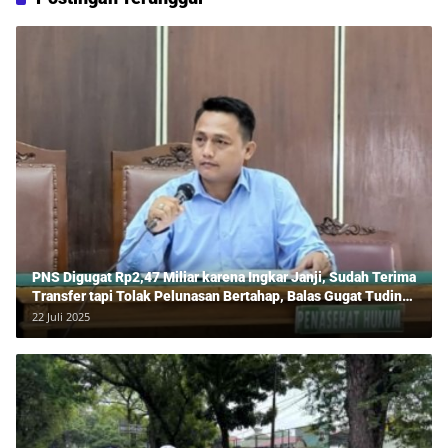
PNS Digugat Rp2,47 Miliar karena Ingkar Janji, Sudah Terima
Transfer tapi Tolak Pelunasan Bertahap, Balas Gugat Tuding
Lawan Tipu Rp850 Juta
22 Juli 2025