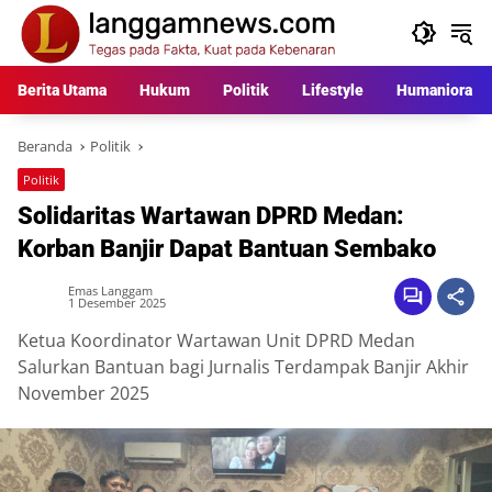
Langsung
ke
konten
Berita Utama
Hukum
Politik
Lifestyle
Humaniora
Beranda
Politik
Politik
Solidaritas Wartawan DPRD Medan:
Korban Banjir Dapat Bantuan Sembako
Emas Langgam
1 Desember 2025
Ketua Koordinator Wartawan Unit DPRD Medan
Salurkan Bantuan bagi Jurnalis Terdampak Banjir Akhir
November 2025