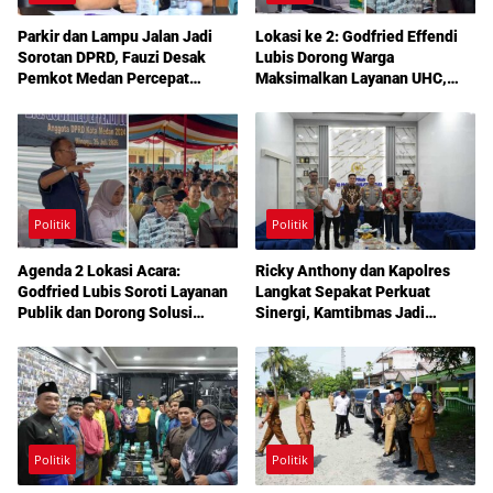
Parkir dan Lampu Jalan Jadi
Lokasi ke 2: Godfried Effendi
Sorotan DPRD, Fauzi Desak
Lubis Dorong Warga
Pemkot Medan Percepat
Maksimalkan Layanan UHC,
Pembenahan
Aspirasi Infrastruktur hingga
Pendidikan Mengemuka dalam
Reses Medan Amplas
Politik
Politik
Agenda 2 Lokasi Acara:
Ricky Anthony dan Kapolres
Godfried Lubis Soroti Layanan
Langkat Sepakat Perkuat
Publik dan Dorong Solusi
Sinergi, Kamtibmas Jadi
Warga Martoba 1 Melalui Reses
Prioritas Bersama
DPRD Medan
Politik
Politik