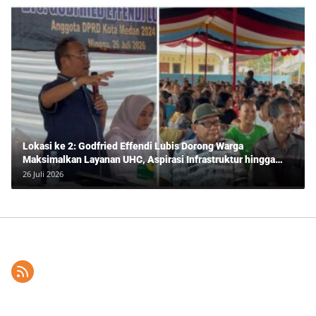
Lokasi ke 2: Godfried Effendi Lubis Dorong Warga
Maksimalkan Layanan UHC, Aspirasi Infrastruktur hingga
Pendidikan Mengemuka dalam Reses Medan Amplas
26 Juli 2026