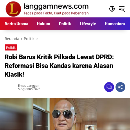
Langsung
ke
konten
Berita Utama
Hukum
Politik
Lifestyle
Humaniora
Beranda
Politik
Politik
Robi Barus Kritik Pilkada Lewat DPRD:
Reformasi Bisa Kandas karena Alasan
Klasik!
Emas Langgam
5 Agustus 2025