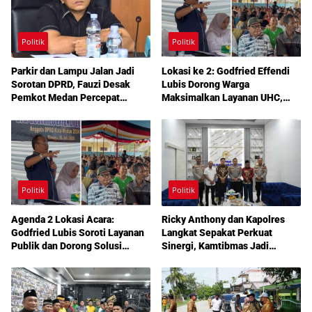
Politik
Politik
Parkir dan Lampu Jalan Jadi
Lokasi ke 2: Godfried Effendi
Sorotan DPRD, Fauzi Desak
Lubis Dorong Warga
Pemkot Medan Percepat
Maksimalkan Layanan UHC,
Pembenahan
Aspirasi Infrastruktur hingga
Pendidikan Mengemuka dalam
Reses Medan Amplas
Politik
Politik
Agenda 2 Lokasi Acara:
Ricky Anthony dan Kapolres
Godfried Lubis Soroti Layanan
Langkat Sepakat Perkuat
Publik dan Dorong Solusi
Sinergi, Kamtibmas Jadi
Warga Martoba 1 Melalui Reses
Prioritas Bersama
DPRD Medan