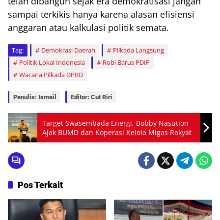
telah dibangun sejak era demokratisasi jangan
sampai terkikis hanya karena alasan efisiensi
anggaran atau kalkulasi politik semata.
Tag:
Demokrasi Daerah
Pilkada Langsung
Politik Lokal Indonesia
Robi Barus PDIP
Wacana Pilkada DPRD
Penulis: Ismail
Editor: Cut Riri
Target Swasembada Energi, Bobby Nasution
Ajak BUMD dan Koperasi Kelola Migas Rakyat
Pos Terkait