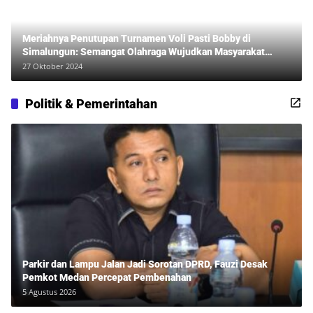
Meriahnya Penutupan Turnamen Voli Pasti Bobby di
Simalungun: Semangat Olahraga Wujudkan Masyarakat
Sehat Bersama Erwan Rozadi dan Ribuan Penonton!
27 Oktober 2024
Politik & Pemerintahan
Parkir dan Lampu Jalan Jadi Sorotan DPRD, Fauzi Desak
Pemkot Medan Percepat Pembenahan
5 Agustus 2026