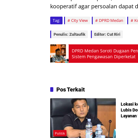
kooperatif agar persoalan dapat d
Tag:
City View
DPRD Medan
K
Penulis: Zultaufik
Editor: Cut Riri
DPRD Medan Soroti Dugaan Pe
Sistem Pengawasan Diperketat
Pos Terkait
Politik
Lokasi k
Lubis D
Layanan 
Infrastr
Mengemu
Amplas
Politik