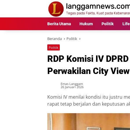
Langsung
ke
konten
Berita Utama
Hukum
Politik
Life
Beranda
Politik
Politik
RDP Komisi IV DPR
Perwakilan City View
Emas Langgam
26 Januari 2026
Komisi IV menilai kondisi itu justru
rapat tetap berjalan dan keputusan 