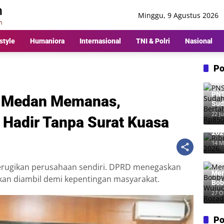
Minggu, 9 Agustus 2026
style
Humaniora
Internasional
TNI & Polri
Nasional
Po
PNS
D Medan Memanas,
Sud
Ber
22 Ju
 Hadir Tanpa Surat Kuasa
Rp8
Rib
202
Me
14 M
 merugikan perusahaan sendiri. DPRD menegaskan
Mer
akan diambil demi kepentingan masyarakat.
Bob
Wuj
27 O
Roz
Po