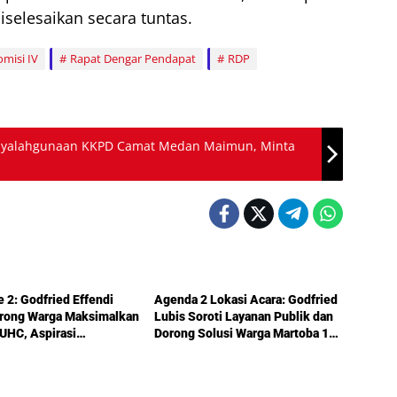
iselesaikan secara tuntas.
omisi IV
Rapat Dengar Pendapat
RDP
nyalahgunaan KKPD Camat Medan Maimun, Minta
Politik
e 2: Godfried Effendi
Agenda 2 Lokasi Acara: Godfried
orong Warga Maksimalkan
Lubis Soroti Layanan Publik dan
UHC, Aspirasi
Dorong Solusi Warga Martoba 1
uktur hingga Pendidikan
Melalui Reses DPRD Medan
ka dalam Reses Medan