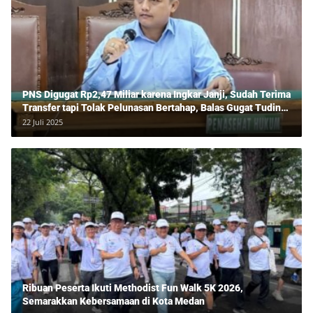
PNS Digugat Rp2,47 Miliar karena Ingkar Janji, Sudah Terima
Transfer tapi Tolak Pelunasan Bertahap, Balas Gugat Tuding
Lawan Tipu Rp850 Juta
22 Juli 2025
Ribuan Peserta Ikuti Methodist Fun Walk 5K 2026,
Semarakkan Kebersamaan di Kota Medan