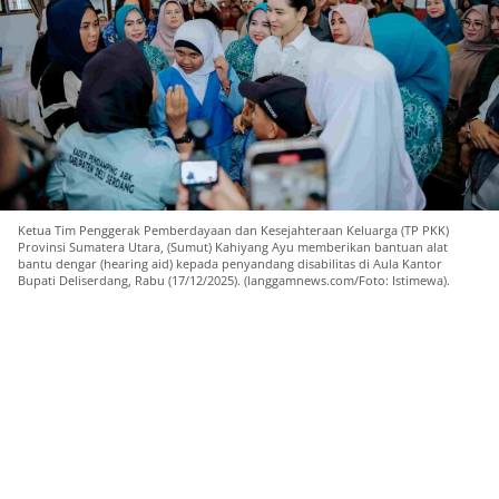
Ketua Tim Penggerak Pemberdayaan dan Kesejahteraan Keluarga (TP PKK)
Provinsi Sumatera Utara, (Sumut) Kahiyang Ayu memberikan bantuan alat
bantu dengar (hearing aid) kepada penyandang disabilitas di Aula Kantor
Bupati Deliserdang, Rabu (17/12/2025). (langgamnews.com/Foto: Istimewa).