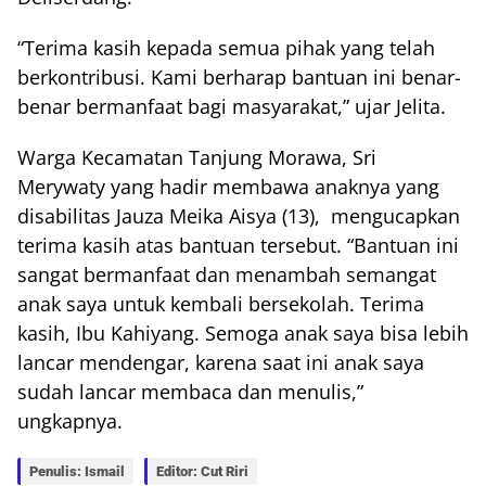
“Terima kasih kepada semua pihak yang telah
berkontribusi. Kami berharap bantuan ini benar-
benar bermanfaat bagi masyarakat,” ujar Jelita.
Warga Kecamatan Tanjung Morawa, Sri
Merywaty yang hadir membawa anaknya yang
disabilitas Jauza Meika Aisya (13), mengucapkan
terima kasih atas bantuan tersebut. “Bantuan ini
sangat bermanfaat dan menambah semangat
anak saya untuk kembali bersekolah. Terima
kasih, Ibu Kahiyang. Semoga anak saya bisa lebih
lancar mendengar, karena saat ini anak saya
sudah lancar membaca dan menulis,”
ungkapnya.
Penulis: Ismail
Editor: Cut Riri