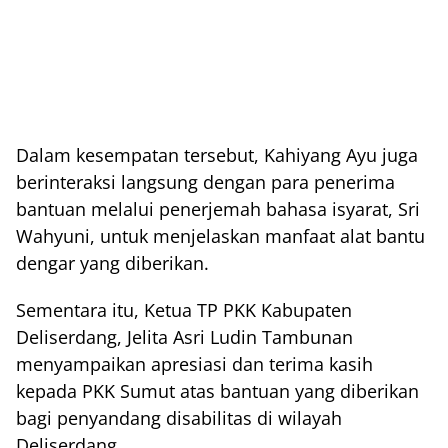
Dalam kesempatan tersebut, Kahiyang Ayu juga
berinteraksi langsung dengan para penerima
bantuan melalui penerjemah bahasa isyarat, Sri
Wahyuni, untuk menjelaskan manfaat alat bantu
dengar yang diberikan.
Sementara itu, Ketua TP PKK Kabupaten
Deliserdang, Jelita Asri Ludin Tambunan
menyampaikan apresiasi dan terima kasih
kepada PKK Sumut atas bantuan yang diberikan
bagi penyandang disabilitas di wilayah
Deliserdang.