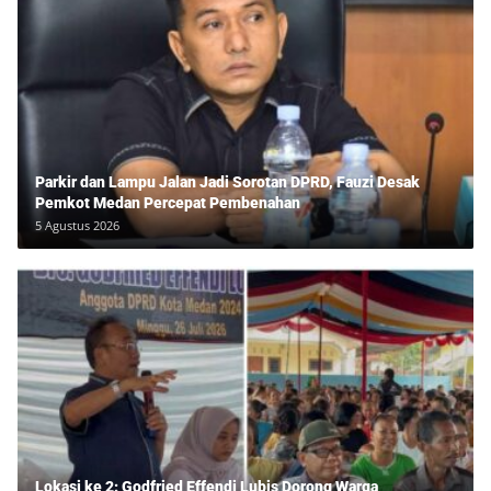
Parkir dan Lampu Jalan Jadi Sorotan DPRD, Fauzi Desak
Pemkot Medan Percepat Pembenahan
5 Agustus 2026
Lokasi ke 2: Godfried Effendi Lubis Dorong Warga