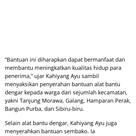
“Bantuan ini diharapkan dapat bermanfaat dan
membantu meningkatkan kualitas hidup para
penerima,” ujar Kahiyang Ayu sambil
menyaksikan penyerahan bantuan alat bantu
dengar kepada warga dari sejumlah kecamatan,
yakni Tanjung Morawa, Galang, Hamparan Perak,
Bangun Purba, dan Sibiru-biru.
Selain alat bantu dengar, Kahiyang Ayu juga
menyerahkan bantuan sembako. Ia