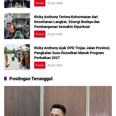
Politik
23 Juli 2026
Ricky Anthony Terima Kehormatan dari
Kesultanan Langkat, Sinergi Budaya dan
Pembangunan Semakin Diperkuat
Politik
23 Juli 2026
Ricky Anthony Ajak OPD Tinjau Jalan Provinsi,
Pangkalan Susu Diusulkan Masuk Program
Perbaikan 2027
Politik
20 Juli 2026
Postingan Terunggul