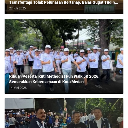
Transfer tapi Tolak Pelunasan Bertahap, Balas Gugat Tuding
Lawan Tipu Rp850 Juta
22 Juli 2025
Ribuan Peserta Ikuti Methodist Fun Walk 5K 2026,
Semarakkan Kebersamaan di Kota Medan
14 Mei 2026