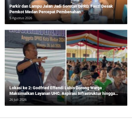
Parkir dan Lampu Jalan Jadi Sorotan DPRD, Fauzi Desak
Pemkot Medan Percepat Pembenahan
5 Agustus 2026
Lokasi ke 2: Godfried Effendi Lubis Dorong Warga
Maksimalkan Layanan UHC, Aspirasi Infrastruktur hingga
Pendidikan Mengemuka dalam Reses Medan Amplas
26 Juli 2026