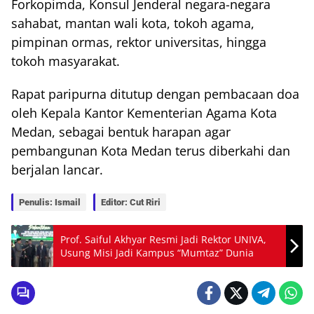
Forkopimda, Konsul Jenderal negara-negara
sahabat, mantan wali kota, tokoh agama,
pimpinan ormas, rektor universitas, hingga
tokoh masyarakat.
Rapat paripurna ditutup dengan pembacaan doa
oleh Kepala Kantor Kementerian Agama Kota
Medan, sebagai bentuk harapan agar
pembangunan Kota Medan terus diberkahi dan
berjalan lancar.
Penulis: Ismail
Editor: Cut Riri
Prof. Saiful Akhyar Resmi Jadi Rektor UNIVA,
Usung Misi Jadi Kampus “Mumtaz” Dunia