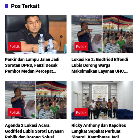
Pos Terkait
Politik
Politik
Parkir dan Lampu Jalan Jadi
Lokasi ke 2: Godfried Effendi
Sorotan DPRD, Fauzi Desak
Lubis Dorong Warga
Pemkot Medan Percepat
Maksimalkan Layanan UHC,
Pembenahan
Aspirasi Infrastruktur hingga
Pendidikan Mengemuka dalam
Reses Medan Amplas
Politik
Politik
Agenda 2 Lokasi Acara:
Ricky Anthony dan Kapolres
Godfried Lubis Soroti Layanan
Langkat Sepakat Perkuat
Publik dan Dorong Solusi
Sinergi, Kamtibmas Jadi