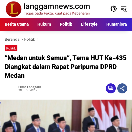
Langsung
ke
konten
Berita Utama
Hukum
Politik
Lifestyle
Humaniora
Beranda
Politik
Politik
“Medan untuk Semua”, Tema HUT Ke-435
Diangkat dalam Rapat Paripurna DPRD
Medan
Emas Langgam
30 Juni 2025