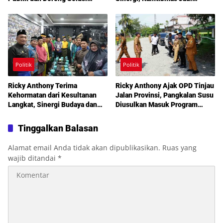
Warga Martoba 1 Melalui Reses
Prioritas Bersama
DPRD Medan
Politik
Politik
Ricky Anthony Terima
Ricky Anthony Ajak OPD Tinjau
Kehormatan dari Kesultanan
Jalan Provinsi, Pangkalan Susu
Langkat, Sinergi Budaya dan
Diusulkan Masuk Program
Pembangunan Semakin
Perbaikan 2027
Diperkuat
Tinggalkan Balasan
Alamat email Anda tidak akan dipublikasikan.
Ruas yang
wajib ditandai
*