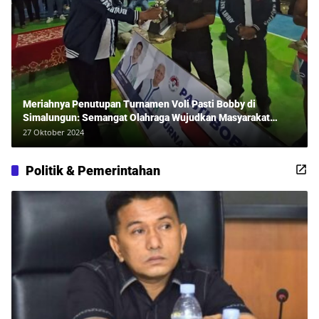
Meriahnya Penutupan Turnamen Voli Pasti Bobby di
Simalungun: Semangat Olahraga Wujudkan Masyarakat
Sehat Bersama Erwan Rozadi dan Ribuan Penonton!
27 Oktober 2024
Politik & Pemerintahan