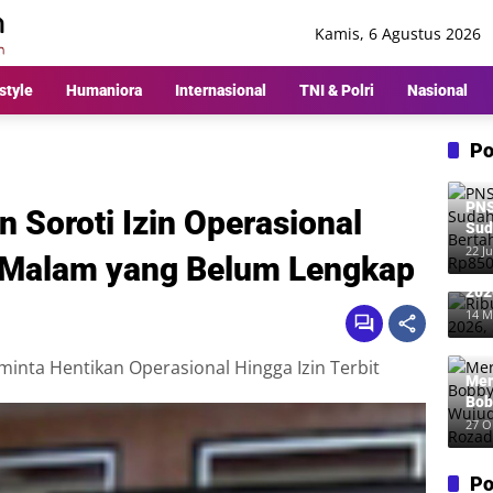
Kamis, 6 Agustus 2026
style
Humaniora
Internasional
TNI & Polri
Nasional
Po
PNS
 Soroti Izin Operasional
Sud
Ber
22 Ju
 Malam yang Belum Lengkap
Rp8
Rib
202
Me
14 M
inta Hentikan Operasional Hingga Izin Terbit
Mer
Bob
Wuj
27 O
Roz
Po