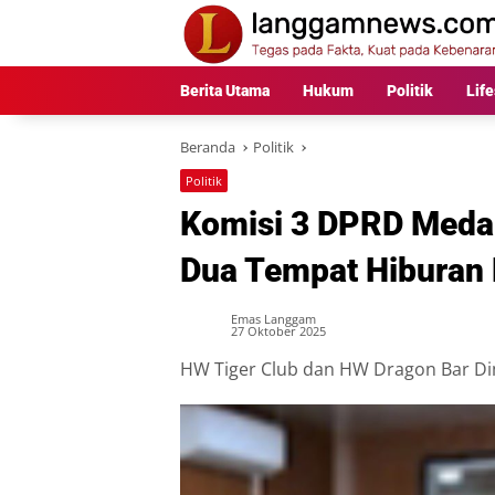
Langsung
ke
konten
Berita Utama
Hukum
Politik
Life
Beranda
Politik
Politik
Komisi 3 DPRD Medan
Dua Tempat Hiburan
Emas Langgam
27 Oktober 2025
HW Tiger Club dan HW Dragon Bar Dim