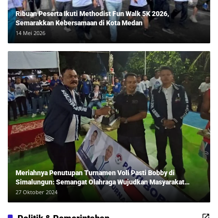
Ribuan Peserta Ikuti Methodist Fun Walk 5K 2026,
Semarakkan Kebersamaan di Kota Medan
14 Mei 2026
Meriahnya Penutupan Turnamen Voli Pasti Bobby di
Simalungun: Semangat Olahraga Wujudkan Masyarakat
Sehat Bersama Erwan Rozadi dan Ribuan Penonton!
27 Oktober 2024