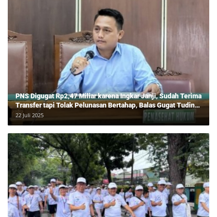
PNS Digugat Rp2,47 Miliar karena Ingkar Janji, Sudah Terima
Transfer tapi Tolak Pelunasan Bertahap, Balas Gugat Tuding
Lawan Tipu Rp850 Juta
22 Juli 2025