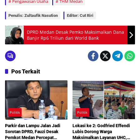
Pengawasan Usaha
THM Medan
Penulis: Zultaufik Nasution
Editor: Cut Riri
DPRD Medan Desak Pemko Maksimalkan Dana
Banjir Rp6 Triliun dari World Bank
Pos Terkait
Politik
Politik
Parkir dan Lampu Jalan Jadi
Lokasi ke 2: Godfried Effendi
Sorotan DPRD, Fauzi Desak
Lubis Dorong Warga
Pemkot Medan Percepat
Maksimalkan Layanan UHC,