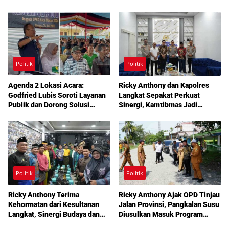
Pembenahan
Aspirasi Infrastruktur hingga
Pendidikan Mengemuka dalam
Reses Medan Amplas
Politik
Politik
Agenda 2 Lokasi Acara:
Ricky Anthony dan Kapolres
Godfried Lubis Soroti Layanan
Langkat Sepakat Perkuat
Publik dan Dorong Solusi
Sinergi, Kamtibmas Jadi
Warga Martoba 1 Melalui Reses
Prioritas Bersama
DPRD Medan
Politik
Politik
Ricky Anthony Terima
Ricky Anthony Ajak OPD Tinjau
Kehormatan dari Kesultanan
Jalan Provinsi, Pangkalan Susu
Langkat, Sinergi Budaya dan
Diusulkan Masuk Program
Pembangunan Semakin
Perbaikan 2027