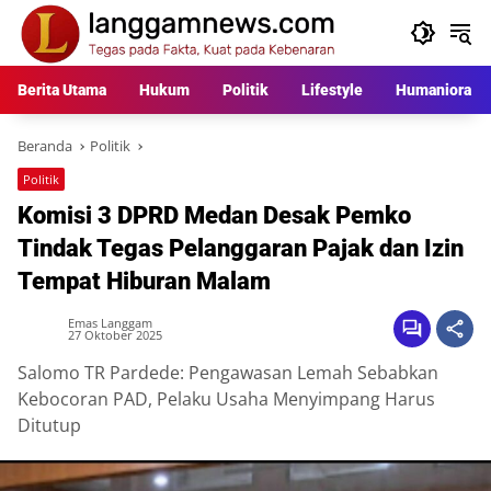
Langsung
ke
konten
Berita Utama
Hukum
Politik
Lifestyle
Humaniora
Beranda
Politik
Politik
Komisi 3 DPRD Medan Desak Pemko
Tindak Tegas Pelanggaran Pajak dan Izin
Tempat Hiburan Malam
Emas Langgam
27 Oktober 2025
Salomo TR Pardede: Pengawasan Lemah Sebabkan
Kebocoran PAD, Pelaku Usaha Menyimpang Harus
Ditutup