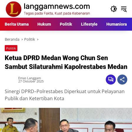
Langsung
ke
konten
Berita Utama
Hukum
Politik
Lifestyle
Humaniora
Beranda
Politik
Politik
Ketua DPRD Medan Wong Chun Sen
Sambut Silaturahmi Kapolrestabes Medan
Emas Langgam
27 Oktober 2025
Sinergi DPRD–Polrestabes Diperkuat untuk Pelayanan
Publik dan Ketertiban Kota