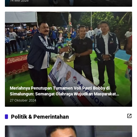
14 Mei 2026
Meriahnya Penutupan Turnamen Voli Pasti Bobby di
Simalungun: Semangat Olahraga Wujudkan Masyarakat
Sehat Bersama Erwan Rozadi dan Ribuan Penonton!
27 Oktober 2024
Politik & Pemerintahan