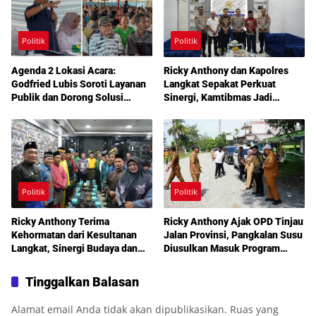
Politik
Politik
Agenda 2 Lokasi Acara:
Ricky Anthony dan Kapolres
Godfried Lubis Soroti Layanan
Langkat Sepakat Perkuat
Publik dan Dorong Solusi
Sinergi, Kamtibmas Jadi
Warga Martoba 1 Melalui Reses
Prioritas Bersama
DPRD Medan
Politik
Politik
Ricky Anthony Terima
Ricky Anthony Ajak OPD Tinjau
Kehormatan dari Kesultanan
Jalan Provinsi, Pangkalan Susu
Langkat, Sinergi Budaya dan
Diusulkan Masuk Program
Pembangunan Semakin
Perbaikan 2027
Diperkuat
Tinggalkan Balasan
Alamat email Anda tidak akan dipublikasikan.
Ruas yang