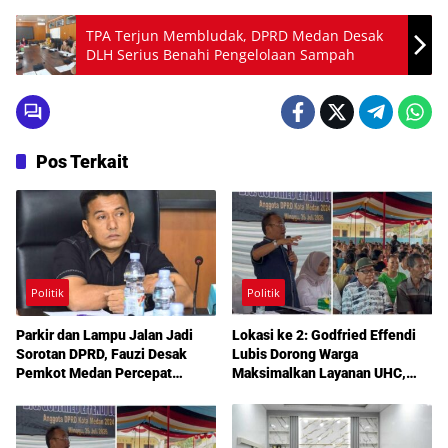
TPA Terjun Membludak, DPRD Medan Desak
DLH Serius Benahi Pengelolaan Sampah
Pos Terkait
Politik
Politik
Parkir dan Lampu Jalan Jadi
Lokasi ke 2: Godfried Effendi
Sorotan DPRD, Fauzi Desak
Lubis Dorong Warga
Pemkot Medan Percepat
Maksimalkan Layanan UHC,
Pembenahan
Aspirasi Infrastruktur hingga
Pendidikan Mengemuka dalam
Reses Medan Amplas