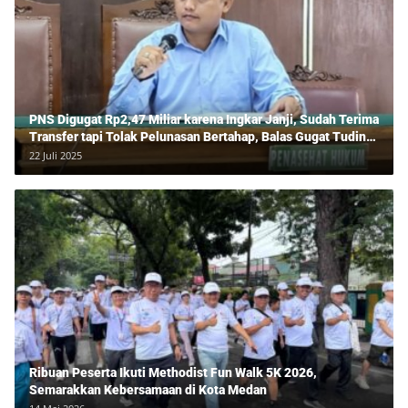
PNS Digugat Rp2,47 Miliar karena Ingkar Janji, Sudah Terima
Transfer tapi Tolak Pelunasan Bertahap, Balas Gugat Tuding
Lawan Tipu Rp850 Juta
22 Juli 2025
Ribuan Peserta Ikuti Methodist Fun Walk 5K 2026,
Semarakkan Kebersamaan di Kota Medan