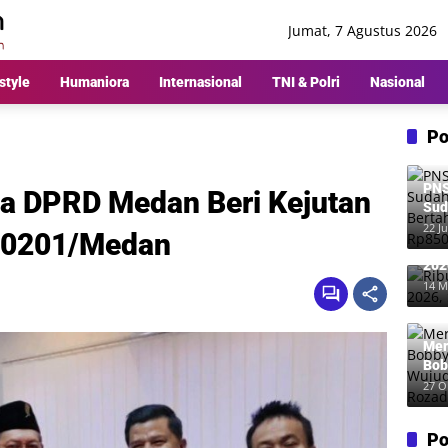
Jumat, 7 Agustus 2026
style
Humaniora
Internasional
TNI & Polri
Nasional
Po
PNS
ua DPRD Medan Beri Kejutan
Sud
Ber
22 Ju
 0201/Medan
Rp8
Rib
202
Me
14 M
Mer
Bob
Wuj
27 O
Roz
Po