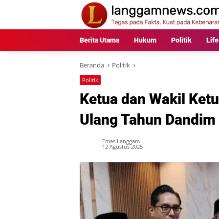
Langsung
ke
konten
Berita Utama
Hukum
Politik
Life
Beranda
Politik
Politik
Ketua dan Wakil Ket
Ulang Tahun Dandim
Emas Langgam
12 Agustus 2025