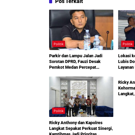
Pos Terkait
Politik
Politik
Parkir dan Lampu Jalan Jadi
Lokasi k
Sorotan DPRD, Fauzi Desak
Lubis D
Pemkot Medan Percepat
Layanan 
Politik
Pembenahan
Infrastr
Mengemu
Ricky An
Amplas
Kehormat
Langkat,
Pembang
Diperkua
Politik
Ricky Anthony dan Kapolres
Langkat Sepakat Perkuat Sinergi,
Kamtibmas Jadi Prioritas