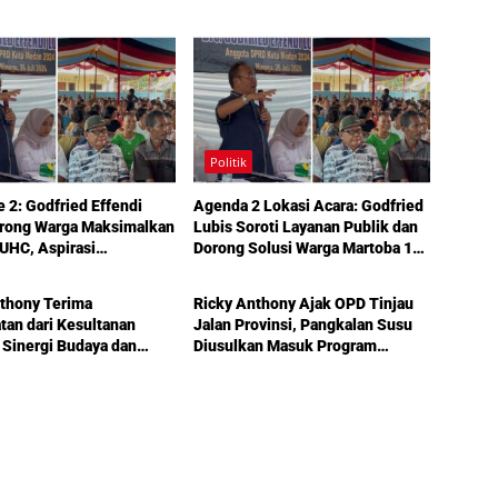
Politik
e 2: Godfried Effendi
Agenda 2 Lokasi Acara: Godfried
orong Warga Maksimalkan
Lubis Soroti Layanan Publik dan
UHC, Aspirasi
Dorong Solusi Warga Martoba 1
Politik
uktur hingga Pendidikan
Melalui Reses DPRD Medan
ka dalam Reses Medan
thony Terima
Ricky Anthony Ajak OPD Tinjau
an dari Kesultanan
Jalan Provinsi, Pangkalan Susu
 Sinergi Budaya dan
Diusulkan Masuk Program
unan Semakin
Perbaikan 2027
t