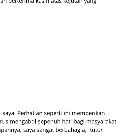
dan berterima kasih atas kejutan yang
si saya. Perhatian seperti ini memberikan
erus mengabdi sepenuh hati bagi masyarakat
apannya, saya sangat berbahagia,” tutur