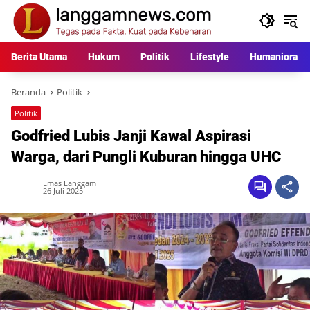
Langsung
ke
konten
Berita Utama
Hukum
Politik
Lifestyle
Humaniora
Beranda
Politik
Politik
Godfried Lubis Janji Kawal Aspirasi
Warga, dari Pungli Kuburan hingga UHC
Emas Langgam
26 Juli 2025