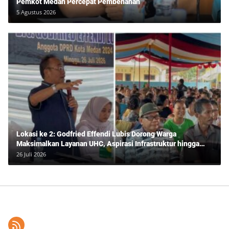
Pemkot Medan Percepat Pembenahan
5 Agustus 2026
Lokasi ke 2: Godfried Effendi Lubis Dorong Warga
Maksimalkan Layanan UHC, Aspirasi Infrastruktur hingga
Pendidikan Mengemuka dalam Reses Medan Amplas
26 Juli 2026