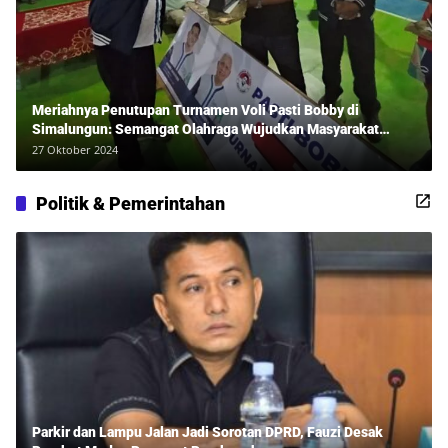
Meriahnya Penutupan Turnamen Voli Pasti Bobby di
Simalungun: Semangat Olahraga Wujudkan Masyarakat
Sehat Bersama Erwan Rozadi dan Ribuan Penonton!
27 Oktober 2024
Politik & Pemerintahan
Parkir dan Lampu Jalan Jadi Sorotan DPRD, Fauzi Desak