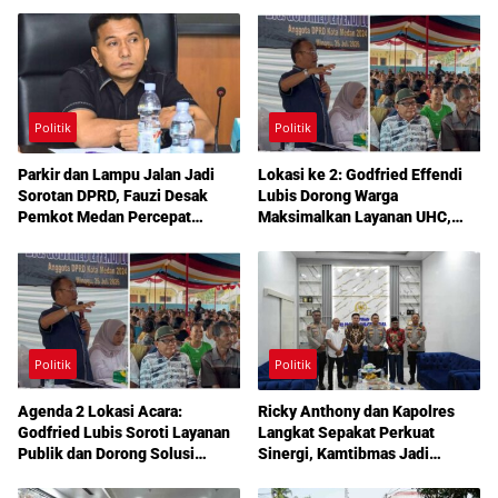
Politik
Politik
Parkir dan Lampu Jalan Jadi
Lokasi ke 2: Godfried Effendi
Sorotan DPRD, Fauzi Desak
Lubis Dorong Warga
Pemkot Medan Percepat
Maksimalkan Layanan UHC,
Pembenahan
Aspirasi Infrastruktur hingga
Pendidikan Mengemuka dalam
Reses Medan Amplas
Politik
Politik
Agenda 2 Lokasi Acara:
Ricky Anthony dan Kapolres
Godfried Lubis Soroti Layanan
Langkat Sepakat Perkuat
Publik dan Dorong Solusi
Sinergi, Kamtibmas Jadi
Warga Martoba 1 Melalui Reses
Prioritas Bersama
DPRD Medan