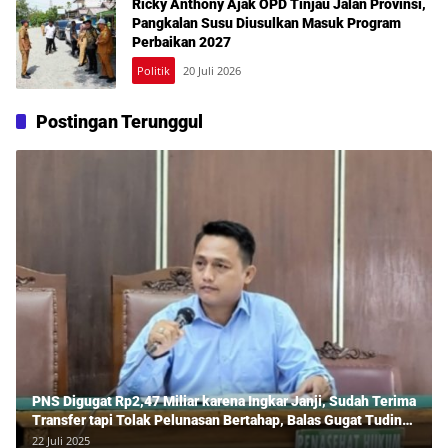
Ricky Anthony Ajak OPD Tinjau Jalan Provinsi,
Pangkalan Susu Diusulkan Masuk Program
Perbaikan 2027
Politik
20 Juli 2026
Postingan Terunggul
PNS Digugat Rp2,47 Miliar karena Ingkar Janji, Sudah Terima
Transfer tapi Tolak Pelunasan Bertahap, Balas Gugat Tuding
Lawan Tipu Rp850 Juta
22 Juli 2025