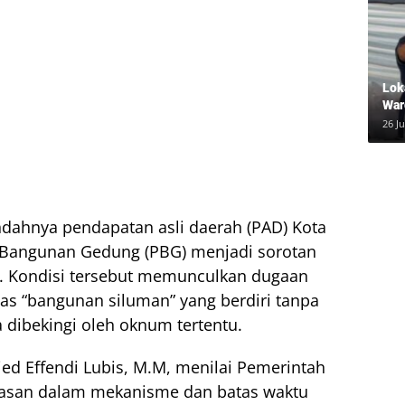
Lok
War
Inf
26 Ju
dal
dahnya pendapatan asli daerah (PAD) Kota
n Bangunan Gedung (PBG) menjadi sorotan
). Kondisi tersebut memunculkan dugaan
as “bangunan siluman” yang berdiri tanpa
dibekingi oleh oknum tertentu.
ed Effendi Lubis, M.M, menilai Pemerintah
lasan dalam mekanisme dan batas waktu