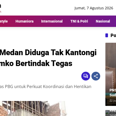
Jumat, 7 Agustus 2026
style
Humaniora
Internasional
TNI & Polri
Nasional
Po
Medan Diduga Tak Kantongi
mko Bertindak Tegas
as PBG untuk Perkuat Koordinasi dan Hentikan
PNS
Sud
Ber
22 Ju
Rp8
Rib
202
Me
14 M