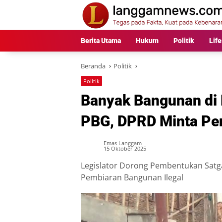
Langsung
ke
konten
Berita Utama
Hukum
Politik
Life
Beranda
Politik
Politik
Banyak Bangunan di 
PBG, DPRD Minta Pe
Emas Langgam
15 Oktober 2025
Legislator Dorong Pembentukan Satg
Pembiaran Bangunan Ilegal