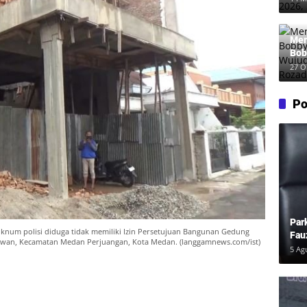
Mer
Bob
Wuj
27 O
Roz
Po
Par
knum polisi diduga tidak memiliki Izin Persetujuan Bangunan Gedung
Fau
lawan, Kecamatan Medan Perjuangan, Kota Medan. (langgamnews.com/ist)
Pem
5 Ag