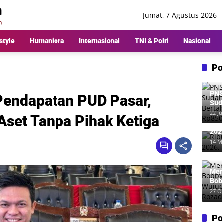
Jumat, 7 Agustus 2026
style
Humaniora
Internasional
TNI & Polri
Nasional
Po
PNS
Pendapatan PUD Pasar,
Sud
Ber
22 Ju
Aset Tanpa Pihak Ketiga
Rp8
Rib
202
Me
14 M
Mer
Bob
Wuj
27 O
Roz
Po