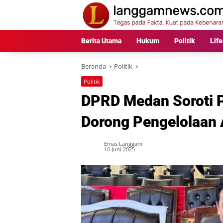
Langsung
ke
konten
Berita Utama
Hukum
Politik
Life
Beranda
Politik
Politik
DPRD Medan Soroti 
Dorong Pengelolaan 
Emas Langgam
10 Juni 2025