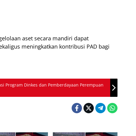
elolaan aset secara mandiri dapat
ekaligus meningkatkan kontribusi PAD bagi
asi Program Dinkes dan Pemberdayaan Perempuan