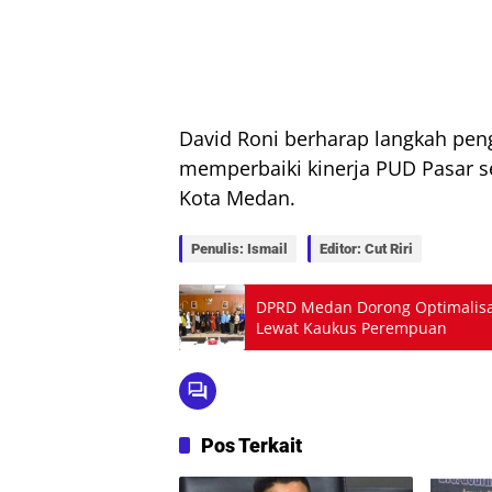
David Roni berharap langkah peng
memperbaiki kinerja PUD Pasar s
Kota Medan.
Penulis: Ismail
Editor: Cut Riri
DPRD Medan Dorong Optimalis
Lewat Kaukus Perempuan
Pos Terkait