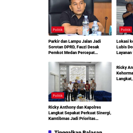
Politik
Politik
Parkir dan Lampu Jalan Jadi
Lokasi k
Sorotan DPRD, Fauzi Desak
Lubis D
Pemkot Medan Percepat
Layanan 
Politik
Pembenahan
Infrastr
Mengemu
Ricky An
Amplas
Kehormat
Langkat,
Pembang
Diperkua
Politik
Ricky Anthony dan Kapolres
Langkat Sepakat Perkuat Sinergi,
Kamtibmas Jadi Prioritas
Bersama
Tinggalkan Balasan