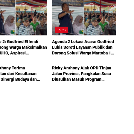
Politik
e 2: Godfried Effendi
Agenda 2 Lokasi Acara: Godfried
orong Warga Maksimalkan
Lubis Soroti Layanan Publik dan
UHC, Aspirasi
Dorong Solusi Warga Martoba 1
Politik
uktur hingga Pendidikan
Melalui Reses DPRD Medan
ka dalam Reses Medan
thony Terima
Ricky Anthony Ajak OPD Tinjau
an dari Kesultanan
Jalan Provinsi, Pangkalan Susu
 Sinergi Budaya dan
Diusulkan Masuk Program
unan Semakin
Perbaikan 2027
t