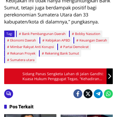
“Kebijakan ini tidak hanya menguntungkan Bank
Sumut, tetapi juga berdampak positif bagi
perekonomian Sumatera Utara dan 33
kabupaten/kota di dalamnya,” pungkasnya.
Tag:
Bank Pembangunan Daerah
Bobby Nasution
Ekonomi Daerah
Kebijakan APBD
Keuangan Daerah
Mimbar Rakyat Anti Korupsi
Partai Demokrat
Rekanan Proyek
Rekening Bank Sumut
Sumatera utara
Sidang Panas Sengketa Lahan di Jalan Gandhi:
Kuasa Hukum Penggugat Tegas, “Kehadiran
Tergugat Dinantikan untuk Pembuktian!”
Pos Terkait