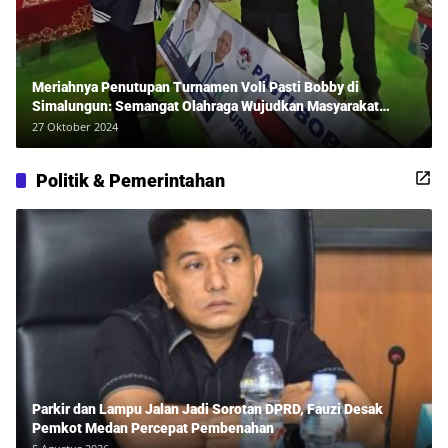
Meriahnya Penutupan Turnamen Voli Pasti Bobby di
Simalungun: Semangat Olahraga Wujudkan Masyarakat
Sehat Bersama Erwan Rozadi dan Ribuan Penonton!
27 Oktober 2024
Politik & Pemerintahan
Parkir dan Lampu Jalan Jadi Sorotan DPRD, Fauzi Desak
Pemkot Medan Percepat Pembenahan