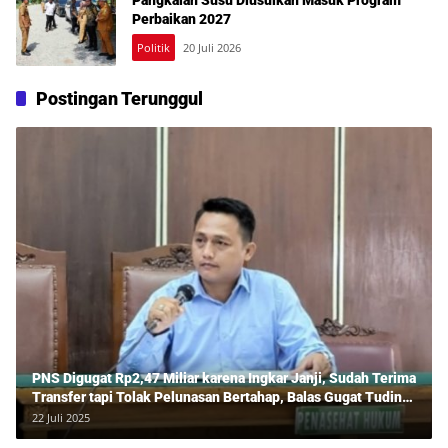
Perbaikan 2027
Politik
20 Juli 2026
Postingan Terunggul
PNS Digugat Rp2,47 Miliar karena Ingkar Janji, Sudah Terima
Transfer tapi Tolak Pelunasan Bertahap, Balas Gugat Tuding
Lawan Tipu Rp850 Juta
22 Juli 2025