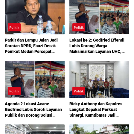
Politik
Politik
Parkir dan Lampu Jalan Jadi
Lokasi ke 2: Godfried Effendi
Sorotan DPRD, Fauzi Desak
Lubis Dorong Warga
Pemkot Medan Percepat
Maksimalkan Layanan UHC,
Pembenahan
Aspirasi Infrastruktur hingga
Pendidikan Mengemuka dalam
Reses Medan Amplas
Politik
Politik
Agenda 2 Lokasi Acara:
Ricky Anthony dan Kapolres
Godfried Lubis Soroti Layanan
Langkat Sepakat Perkuat
Publik dan Dorong Solusi
Sinergi, Kamtibmas Jadi
Warga Martoba 1 Melalui Reses
Prioritas Bersama
DPRD Medan