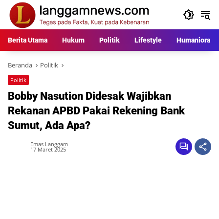
Langsung
ke
konten
Berita Utama
Hukum
Politik
Lifestyle
Humaniora
Beranda
Politik
Politik
Bobby Nasution Didesak Wajibkan
Rekanan APBD Pakai Rekening Bank
Sumut, Ada Apa?
Emas Langgam
17 Maret 2025