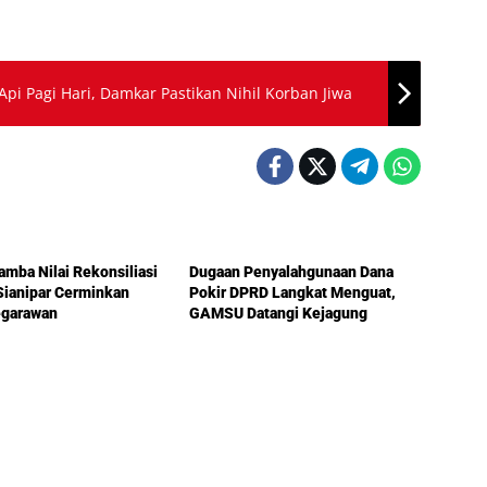
pi Pagi Hari, Damkar Pastikan Nihil Korban Jiwa
l
Nasional
amba Nilai Rekonsiliasi
Dugaan Penyalahgunaan Dana
Sianipar Cerminkan
Pokir DPRD Langkat Menguat,
egarawan
GAMSU Datangi Kejagung
l
Berita Utama