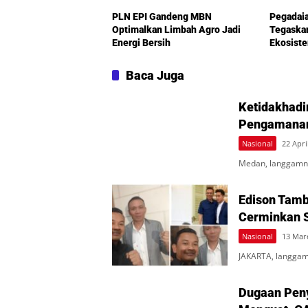
PLN EPI Gandeng MBN
Pegadai
Optimalkan Limbah Agro Jadi
Tegaska
Energi Bersih
Ekosist
Baca Juga
Ketidakhadi
Pengamanan
Nasional
22 Apri
Medan, langgamn
Edison Tamb
Cerminkan 
Nasional
13 Mar
JAKARTA, langgam
Dugaan Pen