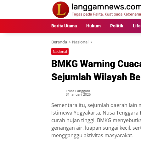
Langsung
ke
konten
Berita Utama
Hukum
Politik
Life
Beranda
Nasional
Nasional
BMKG Warning Cuaca
Sejumlah Wilayah Be
Emas Langgam
31 Januari 2026
Sementara itu, sejumlah daerah lain
Istimewa Yogyakarta, Nusa Tenggara
curah hujan tinggi. BMKG menyebutk
genangan air, luapan sungai kecil, se
mengganggu aktivitas masyarakat.