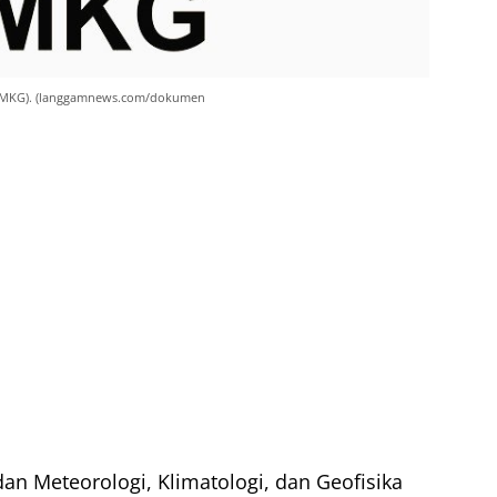
 (BMKG). (langgamnews.com/dokumen
an Meteorologi, Klimatologi, dan Geofisika