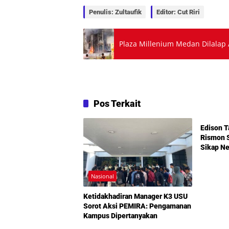
Penulis: Zultaufik
Editor: Cut Riri
Plaza Millenium Medan Dilalap A
Pos Terkait
Nasiona
Edison T
Rismon 
Sikap N
Nasional
Ketidakhadiran Manager K3 USU
Sorot Aksi PEMIRA: Pengamanan
Kampus Dipertanyakan
Nasional
Nasiona