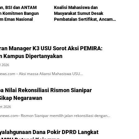
an, BSI dan ANTAM
Koalisi Mahasiswa dan
n Komitmen Bangun
Masyarakat Sumut Desak
em Emas Nasional
Pembatalan Sertifikat, Ancam
Aksi Damai Besar-Besaran
ran Manager K3 USU Sorot Aksi PEMIRA:
 Kampus Dipertanyakan
l 2026
ews.com – Aksi massa Aliansi Mahasiswa USU…
a Nilai Rekonsiliasi Rismon Sianipar
Sikap Negarawan
et 2026
news.com– Rismon Sianipar memilih jalan rekonsiliasi dengan…
yalahgunaan Dana Pokir DPRD Langkat