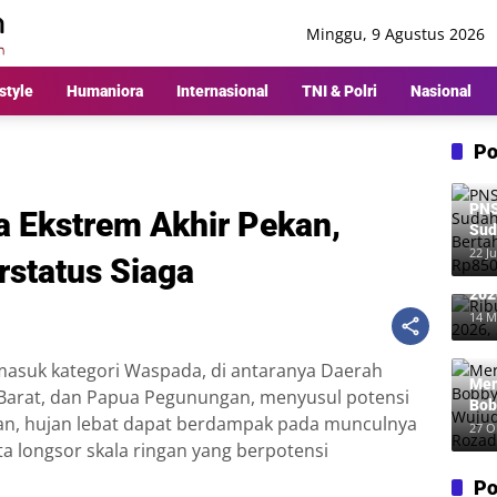
Minggu, 9 Agustus 2026
style
Humaniora
Internasional
TNI & Polri
Nasional
Po
PNS
 Ekstrem Akhir Pekan,
Sud
Ber
22 Ju
rstatus Siaga
Rp8
Rib
202
Me
14 M
 masuk kategori Waspada, di antaranya Daerah
Mer
 Barat, dan Papua Pegunungan, menyusul potensi
Bob
an, hujan lebat dapat berdampak pada munculnya
Wuj
27 O
rta longsor skala ringan yang berpotensi
Roz
Po