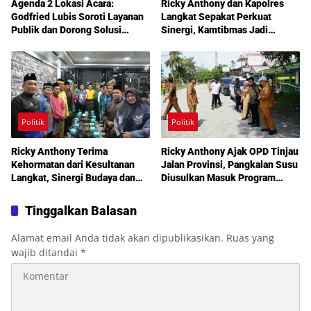
Agenda 2 Lokasi Acara:
Ricky Anthony dan Kapolres
Godfried Lubis Soroti Layanan
Langkat Sepakat Perkuat
Publik dan Dorong Solusi
Sinergi, Kamtibmas Jadi
Warga Martoba 1 Melalui Reses
Prioritas Bersama
DPRD Medan
Politik
Politik
Ricky Anthony Terima
Ricky Anthony Ajak OPD Tinjau
Kehormatan dari Kesultanan
Jalan Provinsi, Pangkalan Susu
Langkat, Sinergi Budaya dan
Diusulkan Masuk Program
Pembangunan Semakin
Perbaikan 2027
Diperkuat
Tinggalkan Balasan
Alamat email Anda tidak akan dipublikasikan.
Ruas yang
wajib ditandai
*