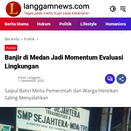
Langsung
ke
konten
Berita Utama
Hukum
Politik
Lifestyle
Humaniora
Beranda
Politik
Politik
Banjir di Medan Jadi Momentum Evaluasi
Lingkungan
Emas Langgam
1 Desember 2025
Saipul Bahri Minta Pemerintah dan Warga Hentikan
Saling Menyalahkan