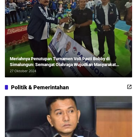
Meriahnya Penutupan Turnamen Voli Pasti Bobby di
Simalungun: Semangat Olahraga Wujudkan Masyarakat
Sehat Bersama Erwan Rozadi dan Ribuan Penonton!
27 Oktober 2024
Politik & Pemerintahan