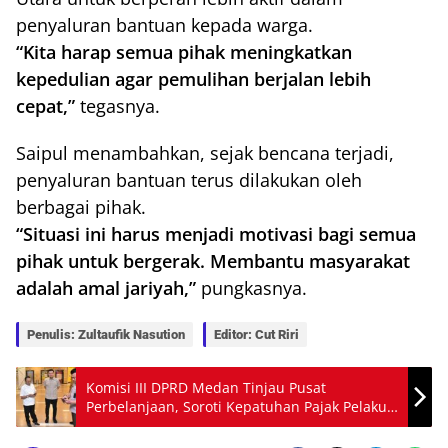
penyaluran bantuan kepada warga.
“Kita harap semua pihak meningkatkan
kepedulian agar pemulihan berjalan lebih
cepat,”
tegasnya.
Saipul menambahkan, sejak bencana terjadi,
penyaluran bantuan terus dilakukan oleh
berbagai pihak.
“Situasi ini harus menjadi motivasi bagi semua
pihak untuk bergerak. Membantu masyarakat
adalah amal jariyah,”
pungkasnya.
Penulis: Zultaufik Nasution
Editor: Cut Riri
Komisi III DPRD Medan Tinjau Pusat
Perbelanjaan, Soroti Kepatuhan Pajak Pelaku
Usaha