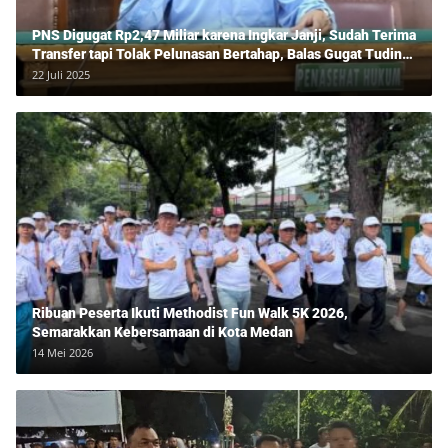
PNS Digugat Rp2,47 Miliar karena Ingkar Janji, Sudah Terima
Transfer tapi Tolak Pelunasan Bertahap, Balas Gugat Tuding
Lawan Tipu Rp850 Juta
22 Juli 2025
Ribuan Peserta Ikuti Methodist Fun Walk 5K 2026,
Semarakkan Kebersamaan di Kota Medan
14 Mei 2026