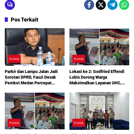
Pos Terkait
Politik
Politik
Parkir dan Lampu Jalan Jadi
Lokasi ke 2: Godfried Effendi
Sorotan DPRD, Fauzi Desak
Lubis Dorong Warga
Pemkot Medan Percepat
Maksimalkan Layanan UHC,
Pembenahan
Aspirasi Infrastruktur hingga
Pendidikan Mengemuka dalam
Reses Medan Amplas
Politik
Politik