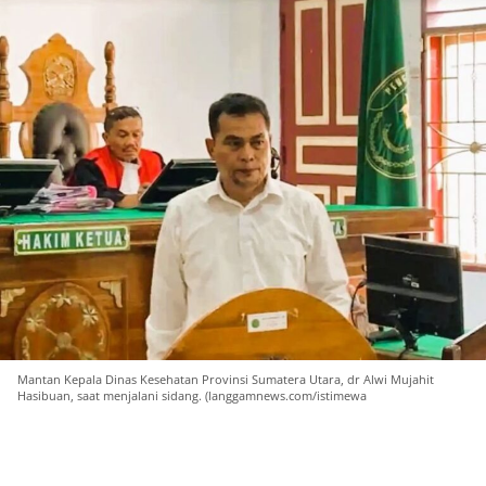
Mantan Kepala Dinas Kesehatan Provinsi Sumatera Utara, dr Alwi Mujahit
Hasibuan, saat menjalani sidang. (langgamnews.com/istimewa