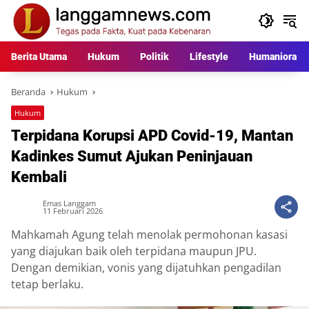
Langsung
ke
konten
Berita Utama
Hukum
Politik
Lifestyle
Humaniora
Beranda
Hukum
Hukum
Terpidana Korupsi APD Covid-19, Mantan
Kadinkes Sumut Ajukan Peninjauan
Kembali
Emas Langgam
11 Februari 2026
Mahkamah Agung telah menolak permohonan kasasi
yang diajukan baik oleh terpidana maupun JPU.
Dengan demikian, vonis yang dijatuhkan pengadilan
tetap berlaku.