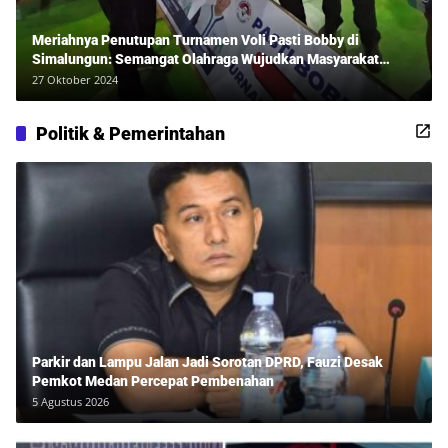
Meriahnya Penutupan Turnamen Voli Pasti Bobby di
Simalungun: Semangat Olahraga Wujudkan Masyarakat
Sehat Bersama Erwan Rozadi dan Ribuan Penonton!
27 Oktober 2024
Politik & Pemerintahan
Parkir dan Lampu Jalan Jadi Sorotan DPRD, Fauzi Desak
Pemkot Medan Percepat Pembenahan
5 Agustus 2026