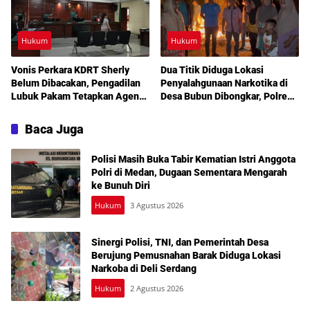
Hukum
Hukum
Vonis Perkara KDRT Sherly
Dua Titik Diduga Lokasi
Belum Dibacakan, Pengadilan
Penyalahgunaan Narkotika di
Lubuk Pakam Tetapkan Agenda
Desa Bubun Dibongkar, Polres
Sidang Lanjutan 30 Juli 2026
Langkat Tegaskan Komitmen
Berantas Narkoba
Baca Juga
Polisi Masih Buka Tabir Kematian Istri Anggota
Polri di Medan, Dugaan Sementara Mengarah
ke Bunuh Diri
Hukum
3 Agustus 2026
Sinergi Polisi, TNI, dan Pemerintah Desa
Berujung Pemusnahan Barak Diduga Lokasi
Narkoba di Deli Serdang
Hukum
2 Agustus 2026