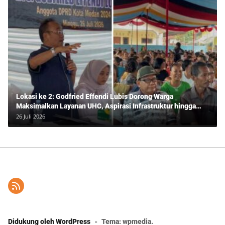
Lokasi ke 2: Godfried Effendi Lubis Dorong Warga
Maksimalkan Layanan UHC, Aspirasi Infrastruktur hingga
Pendidikan Mengemuka dalam Reses Medan Amplas
26 Juli 2026
Didukung oleh WordPress
-
Tema: wpmedia.