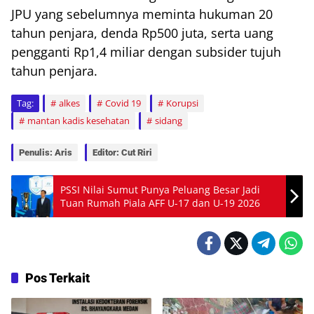
JPU yang sebelumnya meminta hukuman 20
tahun penjara, denda Rp500 juta, serta uang
pengganti Rp1,4 miliar dengan subsider tujuh
tahun penjara.
Tag:
alkes
Covid 19
Korupsi
mantan kadis kesehatan
sidang
Penulis: Aris
Editor: Cut Riri
PSSI Nilai Sumut Punya Peluang Besar Jadi
Tuan Rumah Piala AFF U-17 dan U-19 2026
Pos Terkait