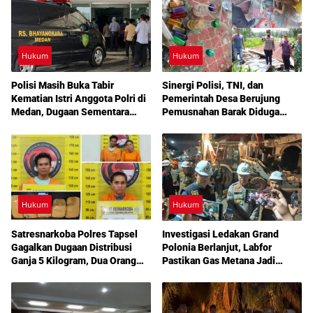
Hukum
Hukum
Polisi Masih Buka Tabir
Sinergi Polisi, TNI, dan
Kematian Istri Anggota Polri di
Pemerintah Desa Berujung
Medan, Dugaan Sementara
Pemusnahan Barak Diduga
Mengarah ke Bunuh Diri
Lokasi Narkoba di Deli Serdang
Hukum
Hukum
Satresnarkoba Polres Tapsel
Investigasi Ledakan Grand
Gagalkan Dugaan Distribusi
Polonia Berlanjut, Labfor
Ganja 5 Kilogram, Dua Orang
Pastikan Gas Metana Jadi
Diperiksa
Pemicu Awal