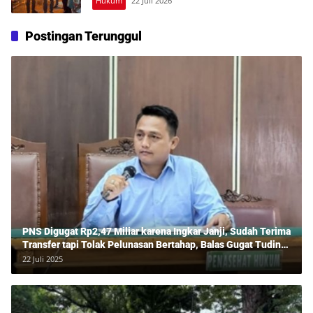
Hukum
22 Juli 2026
Postingan Terunggul
PNS Digugat Rp2,47 Miliar karena Ingkar Janji, Sudah Terima
Transfer tapi Tolak Pelunasan Bertahap, Balas Gugat Tuding
Lawan Tipu Rp850 Juta
22 Juli 2025