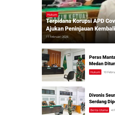
Hukum
Terpidana Korupsi APD Co
Ajukan Peninjauan Kembal
11 Februari 2026
Peras Manta
Medan Ditun
Hukum
10 Febru
Divonis Seum
Serdang Dipe
Berita Utama
4 