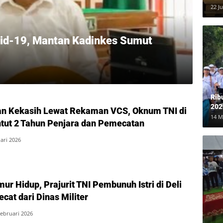
Ber
22 Ju
Rp8
vid-19, Mantan Kadinkes Sumut
i
Rib
202
n Kekasih Lewat Rekaman VCS, Oknum TNI di
Me
14 M
tut 2 Tahun Penjara dan Pemecatan
ari 2026
ur Hidup, Prajurit TNI Pembunuh Istri di Deli
cat dari Dinas Militer
Februari 2026