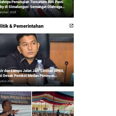
iahnya Penutupan Turnamen Voli Pasti
by di Simalungun: Semangat Olahraga
udkan Masyarakat Sehat Bersama Erwan
ktober 2024
adi dan Ribuan Penonton!
litik & Pemerintahan
kir dan Lampu Jalan Jadi Sorotan DPRD,
zi Desak Pemkot Medan Percepat
benahan
ustus 2026