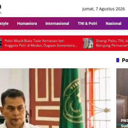
Jumat, 7 Agustus 2026
style
Humaniora
Internasional
TNI & Polri
Nasional
i Masih Buka Tabir Kematian Istri
Sinergi Polisi, TNI, dan Pem
ota Polri di Medan, Dugaan Sementara
Berujung Pemusnahan Barak
arah ke Bunuh Diri
Narkoba di Deli Serdang
Po
PNS
Sud