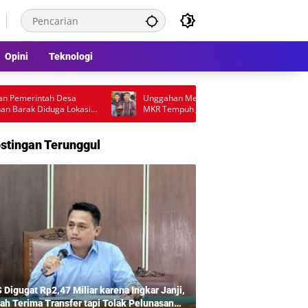
Opini
Teknologi
erintah Desa
Unggahan Medsos Berujung Laporan Polisi,
 Diduga Lokasi
MKR Tempuh Jalur Hukum di Polda Sumut
stingan Terunggul
 Digugat Rp2,47 Miliar karena Ingkar Janji,
ah Terima Transfer tapi Tolak Pelunasan